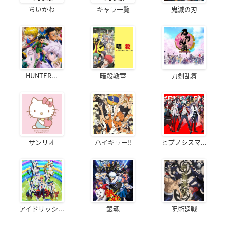
ちいかわ
キャラ一覧
鬼滅の刃
HUNTER...
暗殺教室
刀剣乱舞
サンリオ
ハイキュー!!
ヒプノシスマ...
アイドリッシ...
銀魂
呪術廻戦