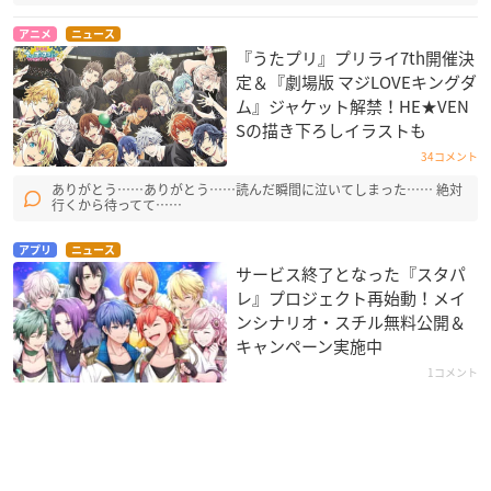
アニメ
ニュース
『うたプリ』プリライ7th開催決
定＆『劇場版 マジLOVEキングダ
ム』ジャケット解禁！HE★VEN
Sの描き下ろしイラストも
34コメント
ありがとう……ありがとう……読んだ瞬間に泣いてしまった…… 絶対
行くから待ってて……
アプリ
ニュース
サービス終了となった『スタパ
レ』プロジェクト再始動！メイ
ンシナリオ・スチル無料公開＆
キャンペーン実施中
1コメント