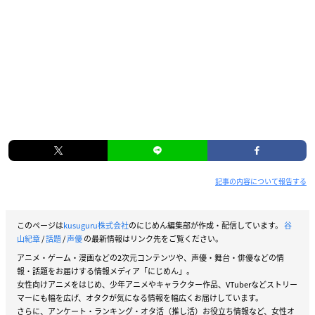
記事の内容について報告する
このページは
kusuguru株式会社
のにじめん編集部が作成・配信しています。
谷
山紀章
/
話題
/
声優
の最新情報はリンク先をご覧ください。
アニメ・ゲーム・漫画などの2次元コンテンツや、声優・舞台・俳優などの情
報・話題をお届けする情報メディア「にじめん」。
女性向けアニメをはじめ、少年アニメやキャラクター作品、VTuberなどストリー
マーにも幅を広げ、オタクが気になる情報を幅広くお届けしています。
さらに、アンケート・ランキング・オタ活（推し活）お役立ち情報など、女性オ