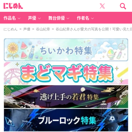
に
じ
め
ん
作品名
声優
舞台俳優
作者名
にじめん
>
声優
>
谷山紀章
> 谷山紀章さんが愛犬の写真を公開！可愛い見た