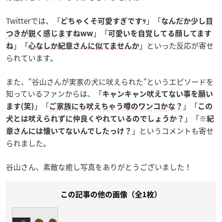
Twitterでは、「
」「
どちゃくそ可愛すぎですｯ
なんだか少し
目
」「
つきが鋭く感じます
ねww
可愛いを自覚してる顔してます
」「
」といった反応が寄せ
ね
心なしか紀章さんに似てませんか
られています。
また、“谷山さんが実家の犬に吠えられた”というエピソードを
知っているファンからは、「
キャンキャン吠えてない事を願い
」「
」「
ます(笑)
ご家族にも吠えちゃう噂のワンコかな？
この
」「
犬とは吠えられずに仲良くやれているのでしょうか？
※紀
」というコメントも寄せ
章さんには懐いてないんでしたっけ？
られました。
谷山さん、素敵な癒し写真をありがとうございました！
この記事の他の画像（全1枚）