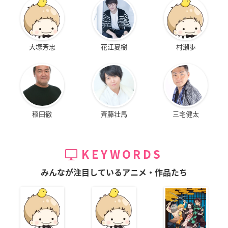
大塚芳忠
花江夏樹
村瀬歩
稲田徹
斉藤壮馬
三宅健太
KEYWORDS
みんなが注目しているアニメ・作品たち