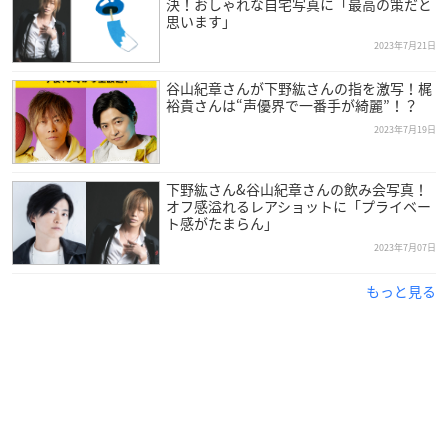
決！おしゃれな自宅写真に「最高の策だと
思います」
2023年7月21日
谷山紀章さんが下野紘さんの指を激写！梶
裕貴さんは“声優界で一番手が綺麗”！？
2023年7月19日
下野紘さん&谷山紀章さんの飲み会写真！
オフ感溢れるレアショットに「プライベー
ト感がたまらん」
2023年7月07日
もっと見る