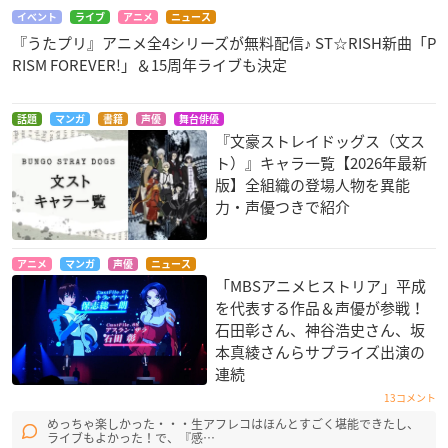
イベント
ライブ
アニメ
ニュース
『うたプリ』アニメ全4シリーズが無料配信♪ ST☆RISH新曲「P
RISM FOREVER!」＆15周年ライブも決定
話題
マンガ
書籍
声優
舞台俳優
『文豪ストレイドッグス（文ス
ト）』キャラ一覧【2026年最新
版】全組織の登場人物を異能
力・声優つきで紹介
アニメ
マンガ
声優
ニュース
「MBSアニメヒストリア」平成
を代表する作品＆声優が参戦！
石田彰さん、神谷浩史さん、坂
本真綾さんらサプライズ出演の
連続
13コメント
めっちゃ楽しかった・・・生アフレコはほんとすごく堪能できたし、
ライブもよかった！で、『感…