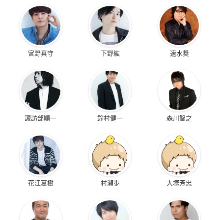
宮野真守
下野紘
速水奨
諏訪部順一
鈴村健一
森川智之
花江夏樹
村瀬歩
大塚芳忠