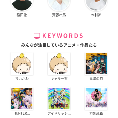
稲田徹
斉藤壮馬
木村昴
KEYWORDS
みんなが注目しているアニメ・作品たち
ちいかわ
キャラ一覧
鬼滅の刃
HUNTER...
アイドリッシ...
刀剣乱舞