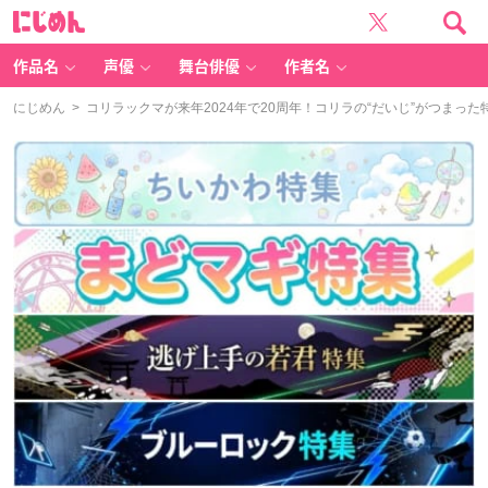
に
じ
め
ん
作品名
声優
舞台俳優
作者名
にじめん
> コリラックマが来年2024年で20周年！コリラの“だいじ”がつまっ