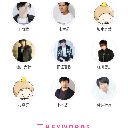
下野紘
木村昴
坂本真綾
浪川大輔
花江夏樹
森川智之
村瀬歩
中村悠一
斉藤壮馬
KEYWORDS