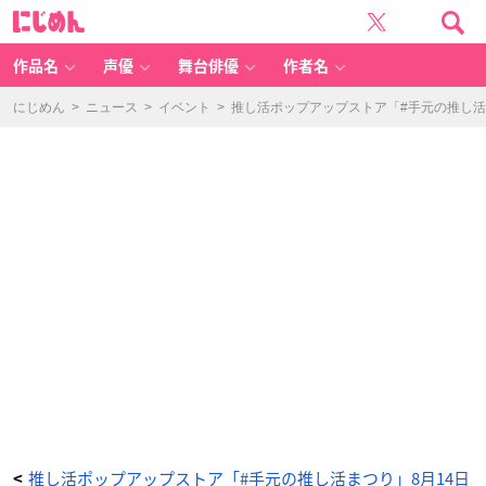
n
に
ai
じ
l
め
m
ん
ar
o
作品名
声優
舞台俳優
作者名
n
-
ア
ニ
にじめん
>
ニュース
>
イベント
>
推し活ポップアップストア「#手元の推し活
メ
情
報
サ
イ
ト
に
じ
め
ん
推し活ポップアップストア「#手元の推し活まつり」8月14日
<