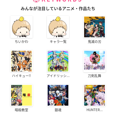
みんなが注目しているアニメ・作品たち
ちいかわ
キャラ一覧
鬼滅の刃
ハイキュー!!
アイドリッシ...
刀剣乱舞
暗殺教室
銀魂
HUNTER...