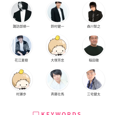
諏訪部順一
鈴村健一
森川智之
花江夏樹
大塚芳忠
稲田徹
村瀬歩
斉藤壮馬
三宅健太
KEYWORDS