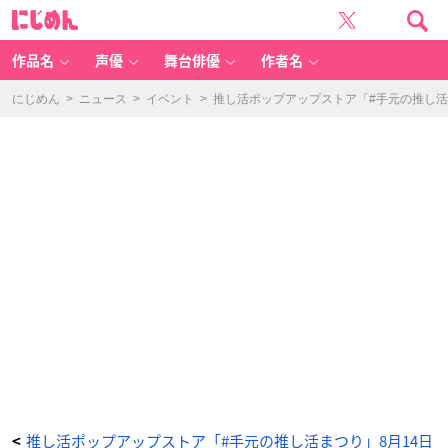
m
に
ia
じ
n
め
ai
ん
l -
ア
作品名
声優
舞台俳優
作者名
ニ
メ
情
報
にじめん
>
ニュース
>
イベント
>
推し活ポップアップストア「#手元の推し活
サ
イ
ト
に
じ
め
ん
推し活ポップアップストア「#手元の推し活まつり」8月14日
<