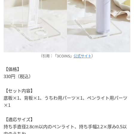
（引用：「3COINS」
公式サイト
）
【価格】
330円（税込）
【セット内容】
底板×1、背板×1、うちわ用パーツ×1、ペンライト用パーツ
×1
【適応サイズ】
持ち手直径2.8cm以内のペンライト、持ち手幅2.2×厚み0.5以
内のうちわ