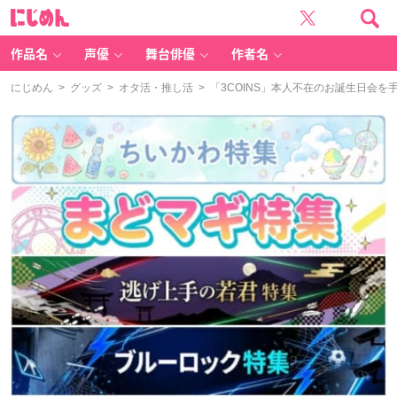
に
じ
め
ん
作品名
声優
舞台俳優
作者名
にじめん
>
グッズ
>
オタ活・推し活
> 「3COINS」本人不在のお誕生日会