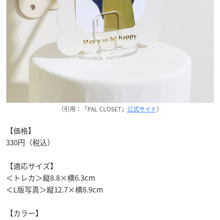
（引用：「PAL CLOSET」
公式サイト
）
【価格】
330円（税込）
【適応サイズ】
＜トレカ＞縦8.8×横6.3cm
＜L版写真＞縦12.7×横8.9cm
【カラー】