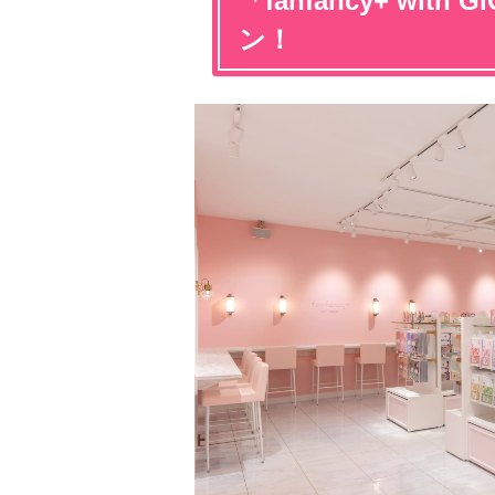
「fanfancy+ wi
ン！