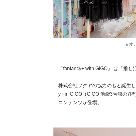
▲オ
「fanfancy+ with GiGO」 
株式会社フクヤの協力のもと誕生したG
y+ in GiGO（GiGO 池袋3
コンテンツが登場。