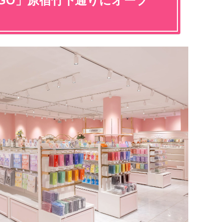
th GiGO」原宿竹下通りにオープ