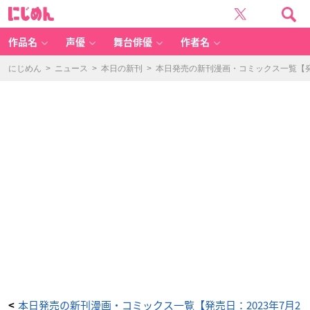
虎
に
王
じ
の
め
花
ん
嫁
さ
作品名
声優
舞台俳優
作者名
ん
(1)
-
ア
にじめん
>
ニュース
>
本日の新刊
>
本日発売の新刊漫画・コミックス一覧【発売
ニ
メ
情
報
サ
イ
ト
に
じ
め
ん
本日発売の新刊漫画・コミックス一覧【発売日：2023年7月2
<