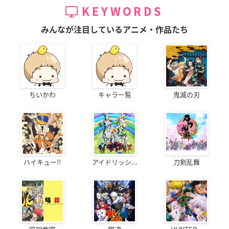
KEYWORDS
みんなが注目しているアニメ・作品たち
ちいかわ
キャラ一覧
鬼滅の刃
ハイキュー!!
アイドリッシ...
刀剣乱舞