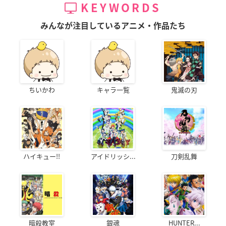
KEYWORDS
みんなが注目しているアニメ・作品たち
ちいかわ
キャラ一覧
鬼滅の刃
ハイキュー!!
アイドリッシ...
刀剣乱舞
暗殺教室
銀魂
HUNTER...