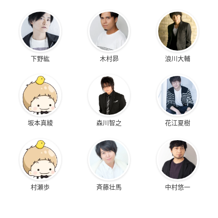
下野紘
木村昴
浪川大輔
坂本真綾
森川智之
花江夏樹
村瀬歩
斉藤壮馬
中村悠一