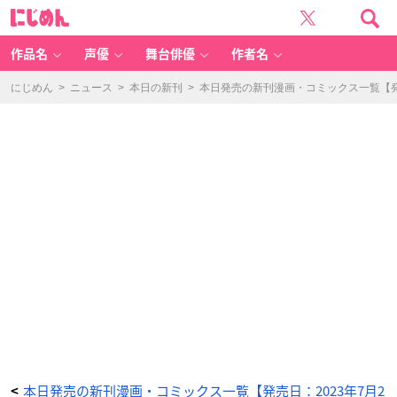
王
に
の
じ
獣
め
(1
ん
3)
-
作品名
声優
舞台俳優
作者名
ア
ニ
メ
情
にじめん
>
ニュース
>
本日の新刊
>
本日発売の新刊漫画・コミックス一覧【発売
報
サ
イ
ト
に
じ
め
ん
本日発売の新刊漫画・コミックス一覧【発売日：2023年7月2
<