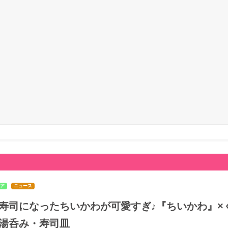
ア
ニュース
寿司になったちいかわが可愛すぎ♪『ちいかわ』×く
湯呑み・寿司皿