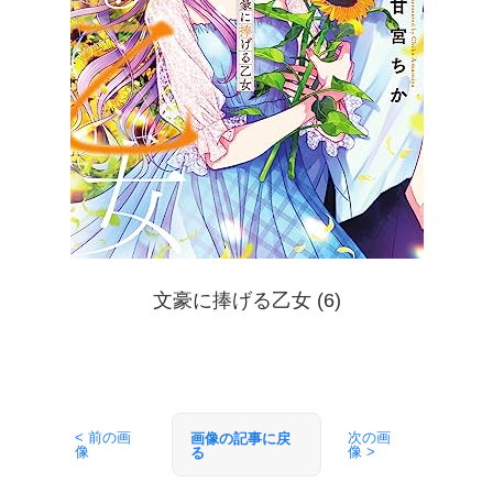
文豪に捧げる乙女 (6)
< 前の画
次の画
画像の記事に戻
像
像 >
る