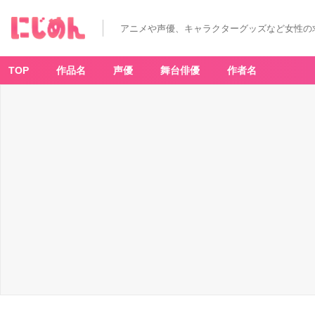
文
豪
に
アニメや声優、キャラクターグッズなど女性の
捧
げ
る
乙
女
TOP
作品名
声優
舞台俳優
作者名
(6)
-
ア
ニ
メ
情
報
サ
イ
ト
に
じ
め
ん