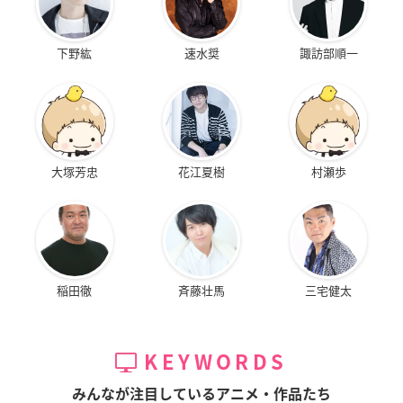
下野紘
速水奨
諏訪部順一
大塚芳忠
花江夏樹
村瀬歩
稲田徹
斉藤壮馬
三宅健太
KEYWORDS
みんなが注目しているアニメ・作品たち