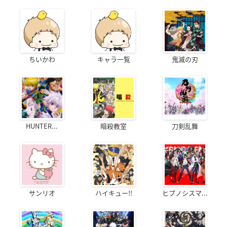
ちいかわ
キャラ一覧
鬼滅の刃
HUNTER...
暗殺教室
刀剣乱舞
サンリオ
ハイキュー!!
ヒプノシスマ...