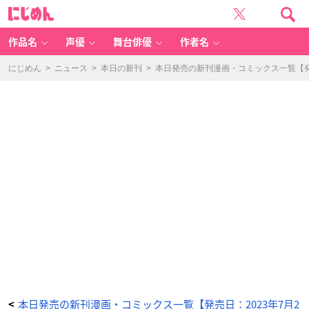
ふ
に
た
じ
り
め
ソ
ん
ロ
キ
作品名
声優
舞台俳優
作者名
ャ
ン
プ
(1
にじめん
>
ニュース
>
本日の新刊
>
本日発売の新刊漫画・コミックス一覧【発売
6)
-
ア
ニ
メ
情
報
サ
イ
ト
に
じ
め
ん
本日発売の新刊漫画・コミックス一覧【発売日：2023年7月2
<