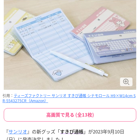
引用：
ティーズファクトリー サンリオ すきぴ通帳 シナモロール H9×W14cm S
R-5543275CR（Amazon）
高画質で見る (全13枚)
『
サンリオ
』の新グッズ「
」が2023年9月10日
すきぴ通帳
（日）に発売決定しました！