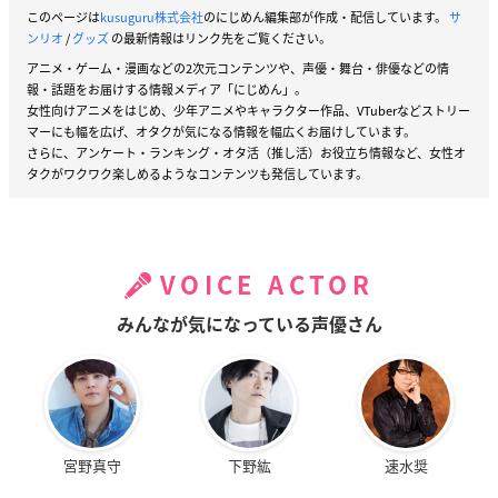
このページは
kusuguru株式会社
のにじめん編集部が作成・配信しています。
サ
ンリオ
/
グッズ
の最新情報はリンク先をご覧ください。
アニメ・ゲーム・漫画などの2次元コンテンツや、声優・舞台・俳優などの情
報・話題をお届けする情報メディア「にじめん」。
女性向けアニメをはじめ、少年アニメやキャラクター作品、VTuberなどストリー
マーにも幅を広げ、オタクが気になる情報を幅広くお届けしています。
さらに、アンケート・ランキング・オタ活（推し活）お役立ち情報など、女性オ
タクがワクワク楽しめるようなコンテンツも発信しています。
VOICE ACTOR
みんなが気になっている声優さん
宮野真守
下野紘
速水奨