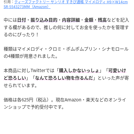
引用：
ティーズファクトリー サンリオ すきぴ通帳 マイメロディ H9×W14cm
SR-5543273MM（Amazon）
中には
・
・
・
・
などを記入
日付
振り込み目的
内容詳細
金額
残高
する欄があるので、推しの何に対してお金を使ったかを管理す
るのにぴったり！
種類はマイメロディ・クロミ・ポムポムプリン・シナモロール
の4種類が用意されました。
本商品に対しTwitterでは「
」「
購入しかないっしょ
可愛いけ
」「
」といった声が寄
ど恐ろしい
なんて恐ろしい物を作るんだ
せられています。
価格は各625円（税込）。現在Amazon・楽天などのオンライ
ンショップで予約受付中です。