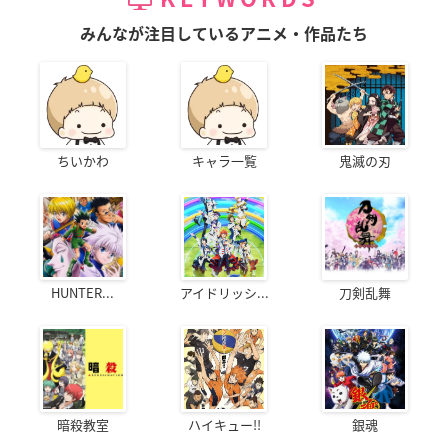
みんなが注目しているアニメ・作品たち
ちいかわ
キャラ一覧
鬼滅の刃
HUNTER...
アイドリッシ...
刀剣乱舞
暗殺教室
ハイキュー!!
銀魂