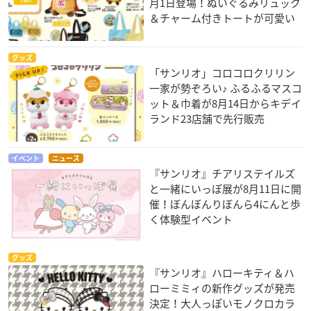
月1日登場！ぬいぐるみリュック
＆チャーム付きトートが可愛い
グッズ
「サンリオ」コロコロクリリン
一家が勢ぞろい♪ ふるふるマスコ
ット＆巾着が8月14日からキデイ
ランド23店舗で先行販売
イベント
ニュース
『サンリオ』チアリステイルズ
と一緒にいっぽ展が8月11日に開
催！ぼんぼんりぼんら4にんと歩
く体験型イベント
グッズ
『サンリオ』ハローキティ＆ハ
ローミミィの新作グッズが発売
決定！大人っぽいモノクロカラ