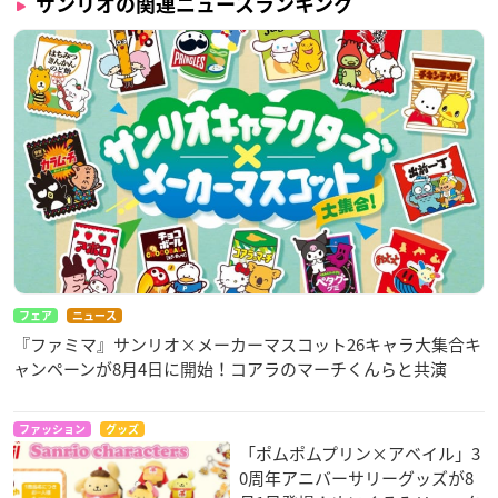
サンリオの関連ニュースランキング
フェア
ニュース
『ファミマ』サンリオ×メーカーマスコット26キャラ大集合キ
ャンペーンが8月4日に開始！コアラのマーチくんらと共演
ファッション
グッズ
「ポムポムプリン×アベイル」3
0周年アニバーサリーグッズが8