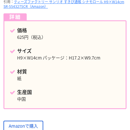
引用：
ティーズファクトリー サンリオ すきぴ通帳 シナモロール H9×W14cm
SR-5543275CR（Amazon）
詳細
価格
625円（税込）
サイズ
H9×W14cm パッケージ：H17.2×W9.7cm
材質
紙
生産国
中国
Amazonで購入