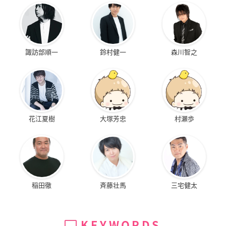
諏訪部順一
鈴村健一
森川智之
花江夏樹
大塚芳忠
村瀬歩
稲田徹
斉藤壮馬
三宅健太
KEYWORDS