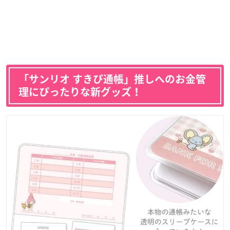
「サンリオ すきぴ通帳」推しへのお金管
理にぴったりな新グッズ！