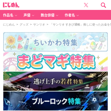
に
じ
め
ん
作品名
声優
舞台俳優
作者名
にじめん
>
グッズ
>
サンリオ
> 「サンリオ すきぴ通帳」推しに使ったお金