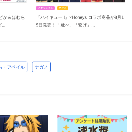
ファッション
グッズ
まどか＆ほむら
『ハイキュー!!』×Honeys コラボ商品が8月1
..
9日発売！「飛べ」「繋げ」...
ら・アベイル
ナガノ