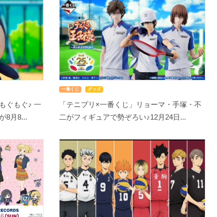
一番くじ
グッズ
もぐもぐ♪ 一
「テニプリ×一番くじ」リョーマ・手塚・不
月8...
二がフィギュアで勢ぞろい♪12月24日...