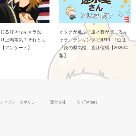
演じる好きなキャラ投
オタクが選ぶ「速水奨が演じるキ
ぱり上鳴電気？それとも
ャラ」ランキングTOP10！1位は
？【アンケート】
『炎の蜃気楼』直江信綱【2026年
版】
ティブデータポリシー
運営会社
𝕏（Twitter）