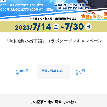
「呪術廻戦×出前館」コラボクーポンキャンペーン
< 前の画
次の画
画像の記事に戻
像
像 >
る
この記事の他の画像（全4枚）