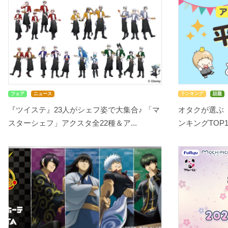
フェア
ニュース
ランキング
話題
『ツイステ』23人がシェフ姿で大集合♪ 「マ
オタクが選ぶ
スターシェフ」アクスタ全22種＆ア...
ンキングTOP10