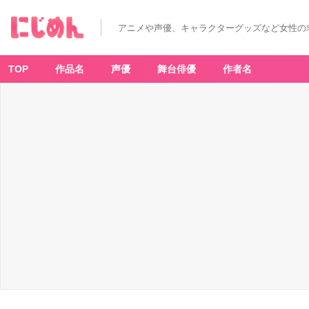
「呪
術
廻
アニメや声優、キャラクターグッズなど女性の
戦
×
出
前
館」
TOP
作品名
声優
舞台俳優
作者名
コ
ラ
ボ
ク
ー
ポ
ン
キ
ャ
ン
ペ
ー
ン
-
ア
ニ
メ
情
報
サ
イ
ト
に
じ
め
ん