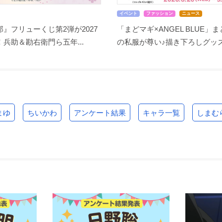
イベント
ファッション
ニュース
』フリューくじ第2弾が2027
「まどマギ×ANGEL BLUE」
兵助＆勘右衛門ら五年...
の私服が尊い♪描き下ろしグッズ.
まゆ
ちいかわ
アンケート結果
キャラ一覧
しまむ