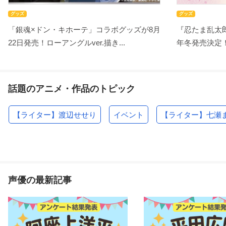
グッズ
グッズ
「銀魂×ドン・キホーテ」コラボグッズが8月
『忍たま乱太郎
22日発売！ローアングルver.描き...
年冬発売決定！
話題のアニメ・作品のトピック
【ライター】渡辺せせり
イベント
【ライター】七瀬
声優の最新記事