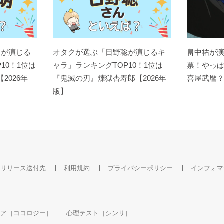
明が演じる
オタクが選ぶ「日野聡が演じるキ
畠中祐が
10！1位は
ャラ」ランキングTOP10！1位は
票！やっ
【2026年
『鬼滅の刃』煉󠄁獄杏寿郎【2026年
喜屋武暦
版】
スリリース送付先
利用規約
プライバシーポリシー
インフォマ
ケア［ココロジー］
心理テスト［シンリ］