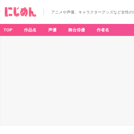
『金
田
一
アニメや声優、キャラクターグッズなど女性の
少
年
の
事
件
TOP
作品名
声優
舞台俳優
作者名
簿』
明
智
健
悟
-
ア
ニ
メ
情
報
サ
イ
ト
に
じ
め
ん