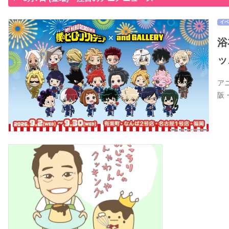
イベ
浴
ッ
ア
阪