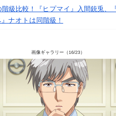
の階級比較！『ヒプマイ』入間銃兎、
ベ』ナオトは同階級！
画像ギャラリー（16/23）