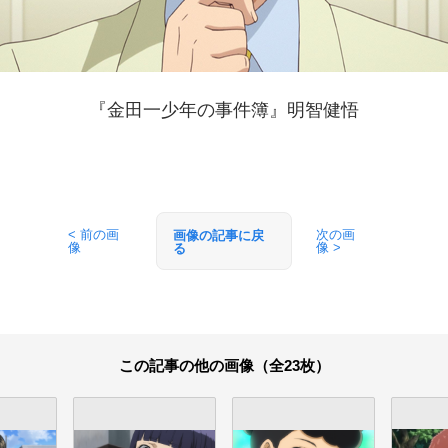
『金田一少年の事件簿』明智健悟
< 前の画
次の画
画像の記事に戻
像
像 >
る
この記事の他の画像（全23枚）