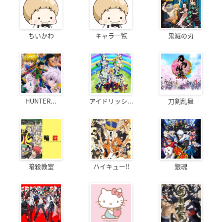
ちいかわ
キャラ一覧
鬼滅の刃
HUNTER...
アイドリッシ...
刀剣乱舞
暗殺教室
ハイキュー!!
銀魂