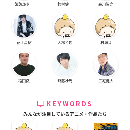
諏訪部順一
鈴村健一
森川智之
花江夏樹
大塚芳忠
村瀬歩
稲田徹
斉藤壮馬
三宅健太
KEYWORDS
みんなが注目しているアニメ・作品たち