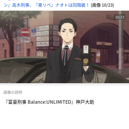
ン』高木刑事、『東リベ』ナオトは同階級！
(画像 10/23)
10/23
画像の説明
『富豪刑事 Balance:UNLIMITED』神戸大助