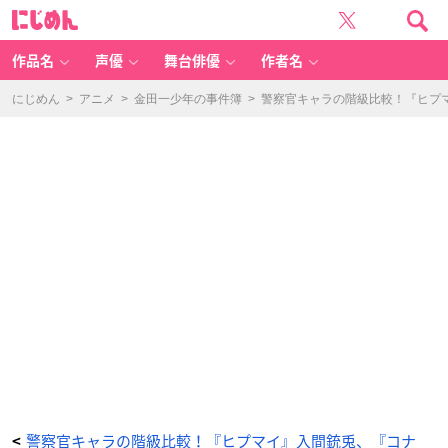
『富
に
豪
じ
刑
め
事
ん
B
al
作品名
声優
舞台俳優
作者名
a
n
c
e:
にじめん
>
アニメ
>
金田一少年の事件簿
>
警察官キャラの階級比較！『ヒプ
U
N
LI
M
IT
E
D』
神
戸
大
助
-
ア
ニ
メ
情
報
サ
イ
ト
に
じ
め
ん
警察官キャラの階級比較！『ヒプマイ』入間銃兎、『コナ
<