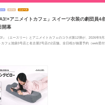
ント
カフェ
ニュース
A3!×アニメイトカフェ」スイーツ衣装の劇団員4
日開幕
A3!』（エースリー）とアニメイトカフェのコラボ第12弾が、2026年
トカフェ池袋3号店と名古屋2号店の2店舗。全日程が抽選予約（web受