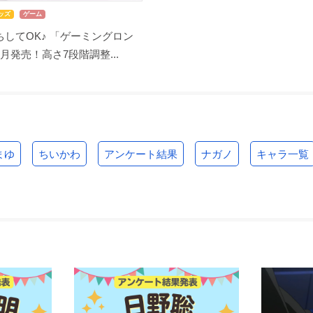
ッズ
ゲーム
してOK♪ 「ゲーミングロン
月発売！高さ7段階調整...
まゆ
ちいかわ
アンケート結果
ナガノ
キャラ一覧