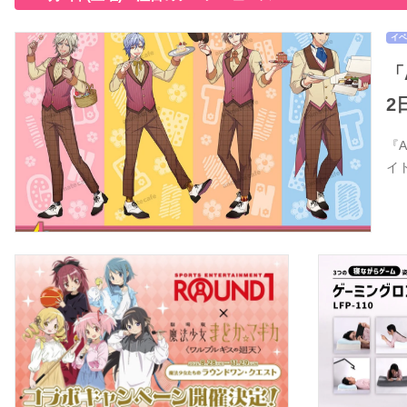
イベ
「
2
『
イ