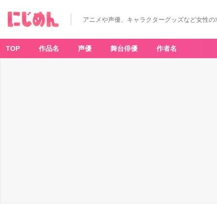
声
優
竹
アニメや声優、キャラクターグッズなど女性の
内
栄
治
さ
ん
TOP
作品名
声優
舞台俳優
作者名
宣
材
写
真
-
ア
ニ
メ
情
報
サ
イ
ト
に
じ
め
ん