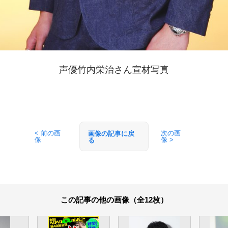
声優竹内栄治さん宣材写真
< 前の画
次の画
画像の記事に戻
像
像 >
る
この記事の他の画像（全12枚）