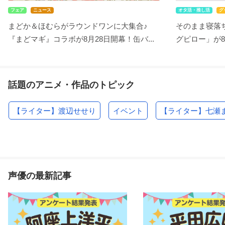
フェア
ニュース
オタ活・推し活
グ
まどか＆ほむらがラウンドワンに大集合♪
そのまま寝落ち
『まどマギ』コラボが8月28日開幕！缶バ...
グピロー」が8
話題のアニメ・作品のトピック
【ライター】渡辺せせり
イベント
【ライター】七瀬
声優の最新記事