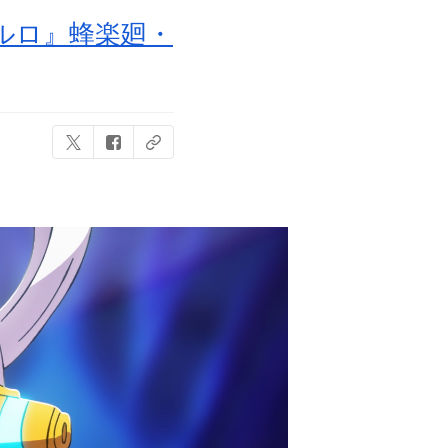
ルロ』蜂楽廻・