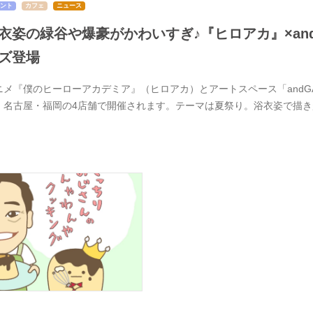
ント
カフェ
ニュース
衣姿の緑谷や爆豪がかわいすぎ♪『ヒロアカ』×and 
ズ登場
ニメ『僕のヒーローアカデミア』（ヒロアカ）とアートスペース「andGAL
・名古屋・福岡の4店舗で開催されます。テーマは夏祭り。浴衣姿で描