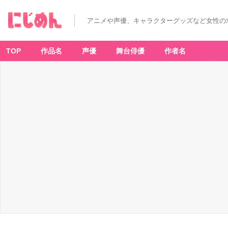
『O
N
E
アニメや声優、キャラクターグッズなど女性の
PI
E
C
E』
ウ
TOP
作品名
声優
舞台俳優
作者名
タ
-
ア
ニ
メ
情
報
サ
イ
ト
に
じ
め
ん