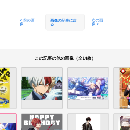
< 前の画
次の画
画像の記事に戻
像
像 >
る
この記事の他の画像（全14枚）