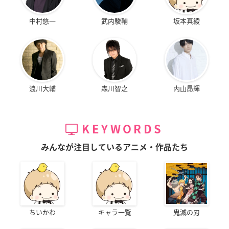
中村悠一
武内駿輔
坂本真綾
浪川大輔
森川智之
内山昂輝
KEYWORDS
みんなが注目しているアニメ・作品たち
ちいかわ
キャラ一覧
鬼滅の刃