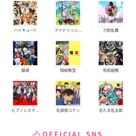
ハイキュー!!
アイドリッシ...
刀剣乱舞
銀魂
暗殺教室
呪術廻戦
ヒプノシスマ...
名探偵コナン
忍たま乱太郎
OFFICIAL SNS