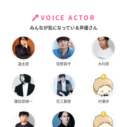
VOICE ACTOR
みんなが気になっている声優さん
速水奨
宮野真守
木村昴
諏訪部順一
花江夏樹
村瀬歩