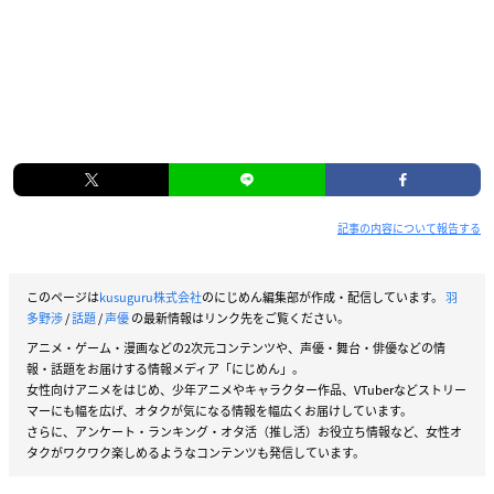
記事の内容について報告する
このページは
kusuguru株式会社
のにじめん編集部が作成・配信しています。
羽
多野渉
/
話題
/
声優
の最新情報はリンク先をご覧ください。
アニメ・ゲーム・漫画などの2次元コンテンツや、声優・舞台・俳優などの情
報・話題をお届けする情報メディア「にじめん」。
女性向けアニメをはじめ、少年アニメやキャラクター作品、VTuberなどストリー
マーにも幅を広げ、オタクが気になる情報を幅広くお届けしています。
さらに、アンケート・ランキング・オタ活（推し活）お役立ち情報など、女性オ
タクがワクワク楽しめるようなコンテンツも発信しています。