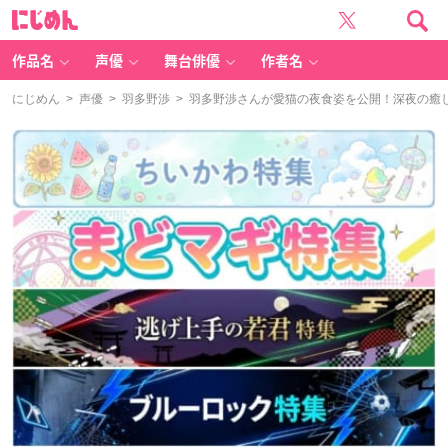
に
じ
め
ん
作品名
声優
舞台俳優
作者名
にじめん
>
声優
>
羽多野渉
> 羽多野渉さんが愛猫の夜食姿を公開！深夜の癒