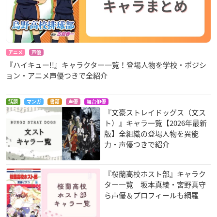
アニメ
声優
『ハイキュー!!』キャラクター一覧！登場人物を学校・ポジシ
ョン・アニメ声優つきで全紹介
話題
マンガ
書籍
声優
舞台俳優
『文豪ストレイドッグス（文ス
ト）』キャラ一覧【2026年最新
版】全組織の登場人物を異能
力・声優つきで紹介
『桜蘭高校ホスト部』キャラク
ター一覧 坂本真綾・宮野真守
ら声優＆プロフィールも網羅