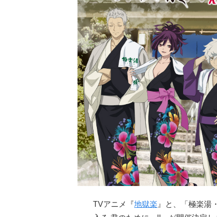
TVアニメ『
地獄楽
』と、「極楽湯・