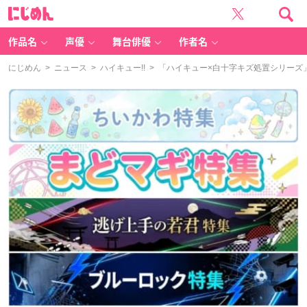
に
じ
め
ん
作品名
声優
舞台俳優
作者名
にじめん
>
ニュース
>
ハイキュー!!
> 「ハイキュー×白十字キズ処置シリーズ