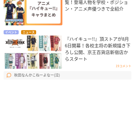
覧！登場人物を学校・ポジショ
ン・アニメ声優つきで全紹介
イベント
ニュース
『ハイキュー!!』頂ストアが8月
6日開幕！各校主将の新規描き下
ろし公開、京王百貨店新宿店か
らスタート
19コメント
秋田なんかこねーよなー(泣)