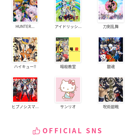
HUNTER...
アイドリッシ...
刀剣乱舞
ハイキュー!!
暗殺教室
銀魂
ヒプノシスマ...
サンリオ
呪術廻戦
OFFICIAL SNS