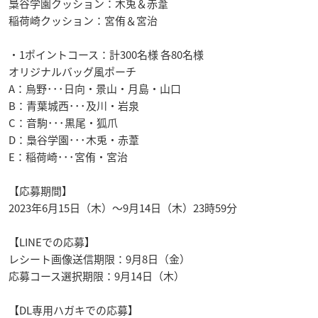
梟谷学園クッション：木兎＆赤葦
稲荷崎クッション：宮侑＆宮治
・1ポイントコース：計300名様 各80名様
オリジナルバッグ風ポーチ
A：烏野･･･日向・景山・月島・山口
B：青葉城西･･･及川・岩泉
C：音駒･･･黒尾・狐爪
D：梟谷学園･･･木兎・赤葦
E：稲荷崎･･･宮侑・宮治
【応募期間】
2023年6月15日（木）～9月14日（木）23時59分
【LINEでの応募】
レシート画像送信期限：9月8日（金）
応募コース選択期限：9月14日（木）
【DL専用ハガキでの応募】