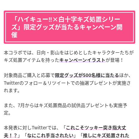
「ハイキュー‼×白十字キズ処置シリー
ズ」限定グッズが当たるキャンペーン開
催
本コラボでは、日向・影山をはじめとしたキャラクターたちが
キズ処置アイテムを持った
が登場！
キャンペーンイラスト
対象商品ご購入と応募で
ほか、
限定グッズが500名様に当たる
Twitterのフォロー＆リツイートでの抽選プレゼントが実施さ
れます。
また、7月からはキズ処置商品の試供品プレゼントも実施予
定。
本発表に対しTwitterでは、「
これこそツッキー突き指大丈
」「
」「
夫！？
なにこれ手当されたい
推しにキズ処置された