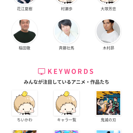
花江夏樹
村瀬歩
大塚芳忠
稲田徹
斉藤壮馬
木村昴
KEYWORDS
みんなが注目しているアニメ・作品たち
ちいかわ
キャラ一覧
鬼滅の刃