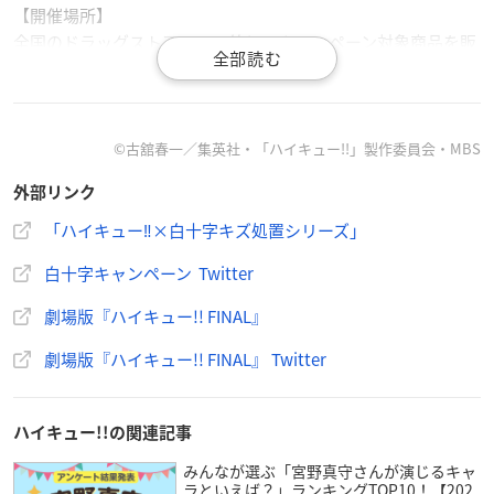
【開催場所】
全国のドラッグストア・GMS等にてキャンペーン対象商品を販
売
©古舘春一／集英社・「ハイキュー!!」製作委員会・MBS
外部リンク
／
#白十字
キズ処置シリーズ
コラボキャンペーンが6月15日より開催！
「ハイキュー‼×白十字キズ処置シリーズ」
＼
白十字キャンペーン Twitter
キズ処置アイテムを持った
キャラクターたちが登場！
劇場版『ハイキュー!! FINAL』
対象商品の購入で
劇場版『ハイキュー!! FINAL』 Twitter
キャンペーン限定グッズが当たる！
その他企画も要チェック👀
▼詳細はこちら
https://t.co/cBjFCL1LQo
#ハイキュー
#hq_
ハイキュー!!の関連記事
anime
pic.twitter.com/bwhZmHEAyc
— 劇場版「
ハイキュー!!
FINAL」 (@animehaikyu_com)
J
みんなが選ぶ「宮野真守さんが演じるキャ
ラといえば？」ランキングTOP10！【202
une 8, 2023