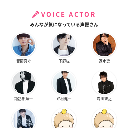
VOICE ACTOR
みんなが気になっている声優さん
宮野真守
下野紘
速水奨
諏訪部順一
鈴村健一
森川智之