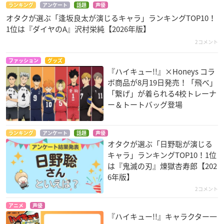
ランキング
アンケート
話題
声優
オタクが選ぶ「逢坂良太が演じるキャラ」ランキングTOP10！
1位は『ダイヤのA』沢村栄純【2026年版】
2コメント
ファッション
グッズ
『ハイキュー!!』×Honeys コラ
ボ商品が8月19日発売！「飛べ」
「繋げ」が着られる4校トレーナ
ー＆トートバッグ登場
ランキング
アンケート
話題
声優
オタクが選ぶ「日野聡が演じる
キャラ」ランキングTOP10！1位
は『鬼滅の刃』煉󠄁獄杏寿郎【202
6年版】
2コメント
アニメ
声優
『ハイキュー!!』キャラクター一