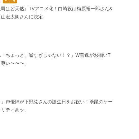
ニュース
上司はど天然』TVアニメ化！白崎役は梅原裕一郎さん&
西山宏太朗さんに決定
ん「ちょっと、嘘すぎじゃない！？」W善逸がお揃いT
「尊い〜〜〜」
カ」声優陣が下野紘さんの誕生日をお祝い！荼毘のケー
オリティ高ッ」