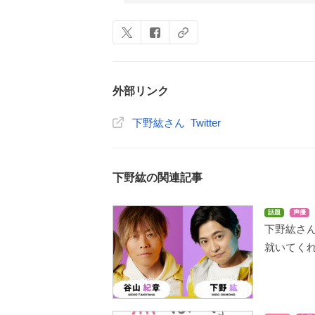
外部リンク
下野紘さん Twitter
下野紘の関連記事
話題
声優
下野紘さ
就いてく