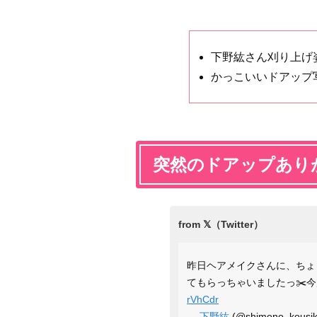
下野紘さん刈り上げ
かっこいいドアップ
突然のドアップあり
昨日ヘアメイクさんに、ちょ
てもらっちゃいましたっ✂️
rVhCdr
—
下野紘
(@shimono_kousik