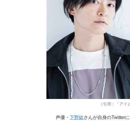
（引用：「アイ
声優・
下野紘
さんが自身のTwitt