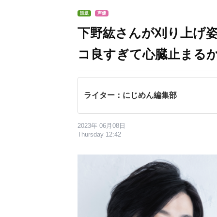
話題
声優
下野紘さんが刈り上げ
コ良すぎて心臓止まる
ライター：にじめん編集部
2023年 06月08日
Thursday 12:42