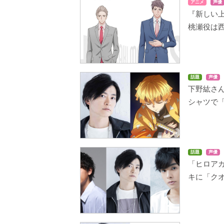
アニメ
声優
『新しい
桃瀬役は
話題
声優
下野紘さ
シャツで
話題
声優
「ヒロア
キに「ク