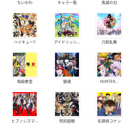
ちいかわ
キャラ一覧
鬼滅の刃
ハイキュー!!
アイドリッシ...
刀剣乱舞
暗殺教室
銀魂
HUNTER...
ヒプノシスマ...
呪術廻戦
名探偵コナン