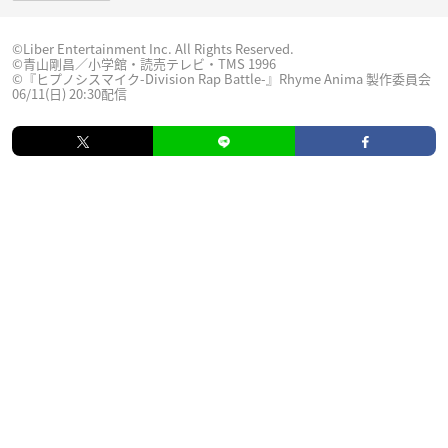
©Liber Entertainment Inc. All Rights Reserved.
©青山剛昌／小学館・読売テレビ・TMS 1996
©『ヒプノシスマイク-Division Rap Battle-』Rhyme Anima 製作委員会
06/11(日) 20:30配信