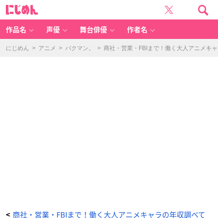
『S
に
P
じ
Y
め
×
ん
F
A
作品名
声優
舞台俳優
作者名
M
IL
Y』
ロ
にじめん
>
アニメ
>
バクマン。
>
商社・営業・FBIまで！働く大人アニメキ
イ
ド・
フ
ォ
ー
ジ
ャ
ー
-
ア
ニ
メ
情
報
サ
イ
ト
に
じ
め
ん
商社・営業・FBIまで！働く大人アニメキャラの年収調べて
<