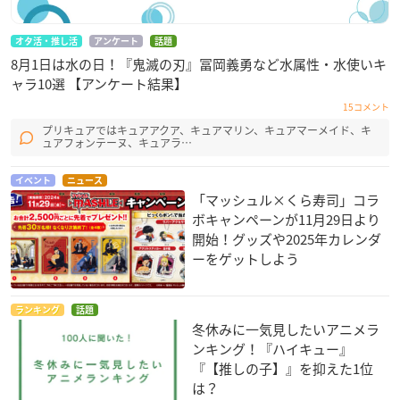
オタ活・推し活
アンケート
話題
8月1日は水の日！『鬼滅の刃』冨岡義勇など水属性・水使いキ
ャラ10選 【アンケート結果】
15コメント
プリキュアではキュアアクア、キュアマリン、キュアマーメイド、キ
ュアフォンテーヌ、キュアラ…
イベント
ニュース
「マッシュル×くら寿司」コラ
ボキャンペーンが11月29日より
開始！グッズや2025年カレンダ
ーをゲットしよう
ランキング
話題
冬休みに一気見したいアニメラ
ンキング！『ハイキュー』
『【推しの子】』を抑えた1位
は？