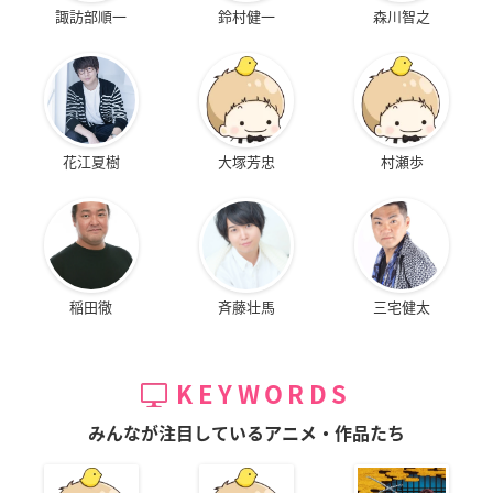
諏訪部順一
鈴村健一
森川智之
花江夏樹
大塚芳忠
村瀬歩
稲田徹
斉藤壮馬
三宅健太
KEYWORDS
みんなが注目しているアニメ・作品たち