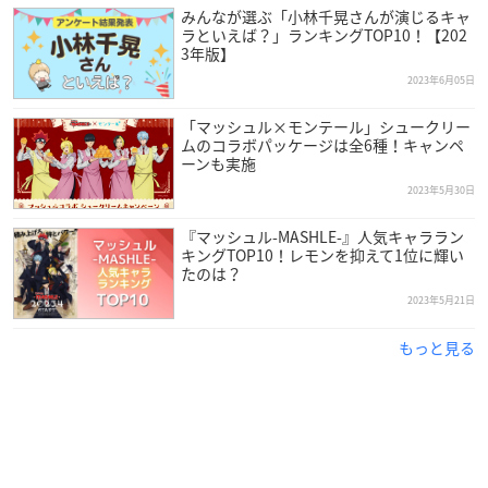
みんなが選ぶ「小林千晃さんが演じるキャ
整理券配布集合時間：9:15～9:20
ラといえば？」ランキングTOP10！【202
整理券配布時間：9:20～
3年版】
１枠目ご入場時間：10:15～
2023年6月05日
入場時間発表：9：50頃、「AMNIBUS STORE」にて案内され
ます。
「マッシュル×モンテール」シュークリー
ムのコラボパッケージは全6種！キャンペ
ーンも実施
整理券配布場所：MAGNET by SHIBUYA109 ハチ公側入り口前
2023年5月30日
『マッシュル-MASHLE-』人気キャララン
キングTOP10！レモンを抑えて1位に輝い
たのは？
2023年5月21日
もっと見る