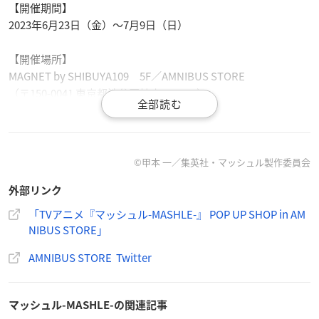
【開催期間】
2023年6月23日（金）～7月9日（日）
【開催場所】
MAGNET by SHIBUYA109 5F／AMNIBUS STORE
（〒150-0041 東京都渋谷区神南1-23-10）
【営業時間】
10：00～2１：00
※今後の新型コロナウイルス感染症の感染状況、政府・自治体
©甲本 一／集英社・マッシュル製作委員会
からの要請等によっては営業時間を変更する場合がございま
外部リンク
す。
詳細はMAGNET by SHIBUYA109ホームページをご確認くださ
「TVアニメ『マッシュル-MASHLE-』 POP UP SHOP in AM
い。
NIBUS STORE」
AMNIBUS STORE Twitter
【ご入場について】
新型コロナウイルス感染リスク低減、店内混雑緩和のため、シ
ャッフル抽選入場を実施させていただきます。
マッシュル-MASHLE-の関連記事
抽選入場対象日：2023年6月23日（金）～6月25日（日）