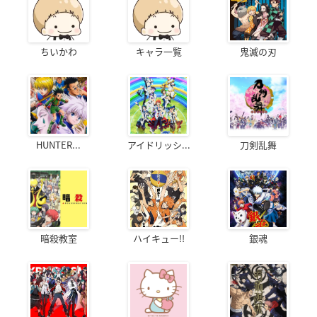
ちいかわ
キャラ一覧
鬼滅の刃
HUNTER...
アイドリッシ...
刀剣乱舞
暗殺教室
ハイキュー!!
銀魂