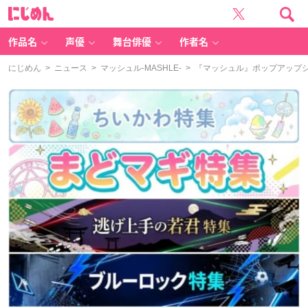
に
じ
め
ん
作品名
声優
舞台俳優
作者名
にじめん
>
ニュース
>
マッシュル-MASHLE-
> 『マッシュル』ポップアップ