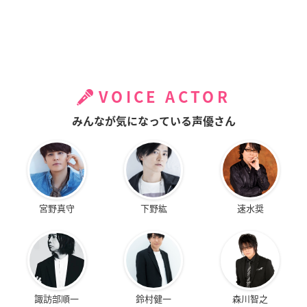
VOICE ACTOR
みんなが気になっている声優さん
宮野真守
下野紘
速水奨
諏訪部順一
鈴村健一
森川智之