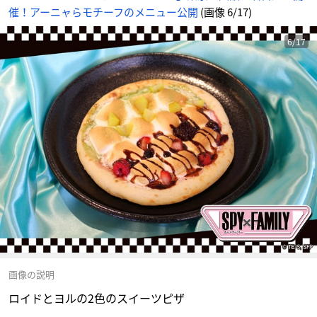
催！アーニャらモチーフのメニュー公開
(画像 6/17)
6/17
画像の説明
ロイドとヨルの2色のスイーツピザ