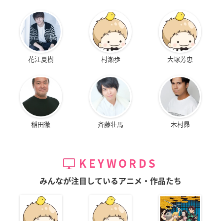
花江夏樹
村瀬歩
大塚芳忠
稲田徹
斉藤壮馬
木村昴
KEYWORDS
みんなが注目しているアニメ・作品たち