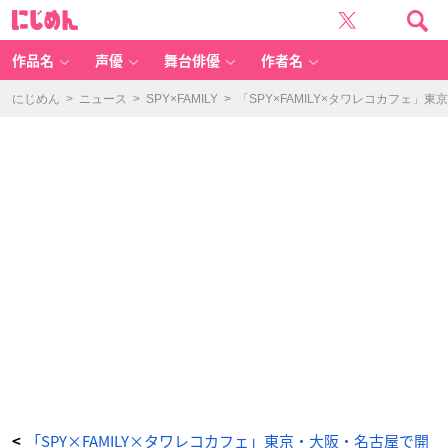
ロ
に
イ
じ
ド
め
と
ん
ヨ
ル
作品名
声優
舞台俳優
作者名
の
2
色
の
にじめん
>
ニュース
>
SPY×FAMILY
>
「SPY×FAMILY×タワレコカフェ
ス
イ
ー
ツ
ピ
ザ
-
ア
ニ
メ
情
報
サ
イ
ト
に
じ
め
ん
「SPY×FAMILY×タワレコカフェ」東京・大阪・名古屋で開
<