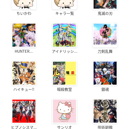
ちいかわ
キャラ一覧
鬼滅の刃
HUNTER...
アイドリッシ...
刀剣乱舞
ハイキュー!!
暗殺教室
銀魂
ヒプノシスマ...
サンリオ
呪術廻戦