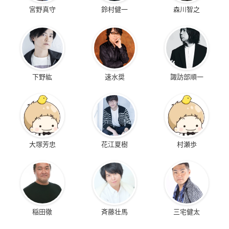
宮野真守
鈴村健一
森川智之
下野紘
速水奨
諏訪部順一
大塚芳忠
花江夏樹
村瀬歩
稲田徹
斉藤壮馬
三宅健太