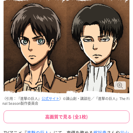
（引用：『進撃の巨人』
公式サイト
）©諫山創・講談社／「進撃の巨人」The Fi
nal Season製作委員会
高画質で見る (全1枚)
TVアニメ『
進撃の巨人
』にて、声優を務める
梶裕貴
さんや
谷山