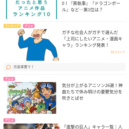
0！『黒執事』『ドラゴンボー
ル』など…第1位は？
ランキング
アニメ
ガチな社会人がガチで選んだ
「上司にしたいアニメ・漫画キ
ャラ」ランキング発表！
36コメント
月島軍曹で！
アニメ
気分が上がるアニソン26選！神
曲たちで休み明けの憂鬱気分を
吹きとばせ
アニメ
「進撃の巨人」キャラ一覧｜人