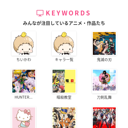
KEYWORDS
みんなが注目しているアニメ・作品たち
ちいかわ
キャラ一覧
鬼滅の刃
HUNTER...
暗殺教室
刀剣乱舞