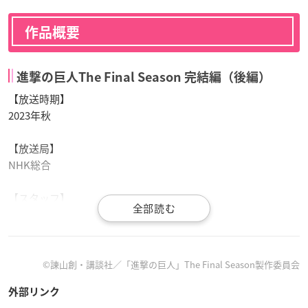
作品概要
進撃の巨人The Final Season 完結編（後編）
【放送時期】
2023年秋
【放送局】
NHK総合
【スタッフ】
原作：諫山 創
（別冊少年マガジン／講談社）
監督：林祐一郎
シリーズ構成：瀬古浩司
©諫山創・講談社／「進撃の巨人」The Final Season製作委員会
キャラクターデザイン：岸 友洋
外部リンク
総作画監督：新沼大祐、秋田 学