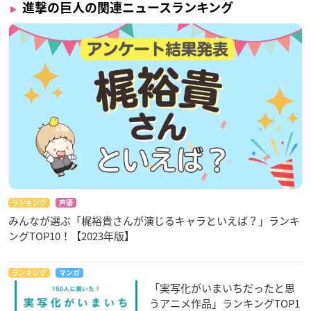
進撃の巨人の関連ニュースランキング
コニー・スプリンガー：下野 紘
ヒストリア・レイス：三上枝織
ジャン・キルシュタイン：
谷山紀章
アニ・レオンハート：嶋村 侑
ライナー・ブラウン：細谷佳正
ハンジ・ゾエ：朴 璐美
リヴァイ・アッカーマン：神谷浩史
ジーク・イェーガー：子安武人
ファルコ・グライス：花江夏樹
ガビ・ブラウン：佐倉綾音
ピーク・フィンガー：沼倉愛美
※敬称略
ランキング
声優
みんなが選ぶ「梶裕貴さんが演じるキャラといえば？」ランキ
ングTOP10！【2023年版】
ランキング
マンガ
「実写化がいまいちだったと思
うアニメ作品」ランキングTOP1