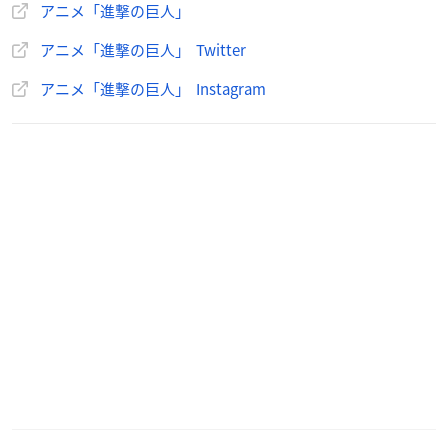
演出チーフ：宍戸淳
アニメ「進撃の巨人」
エフェクト作画監督：酒井智史、古俣太一
アニメ「進撃の巨人」 Twitter
色彩設計：大西 慈
美術監督：根本邦明
アニメ「進撃の巨人」 Instagram
画面設計：淡輪雄介
3DCG監督：奥納 基、池田 昴
撮影監督：浅川茂輝
編集：吉武将人
音響監督：三間雅文
音楽：KOHTA YAMAMOTO / 澤野弘之
音響効果：山谷尚人（サウンドボックス）
音響制作：テクノサウンド
アニメーションプロデューサー：川越 恒
制作：MAPPA
【キャスト】
エレン・イェーガー：梶 裕貴
ミカサ・アッカーマン：石川由依
アルミン・アルレルト：井上麻里奈