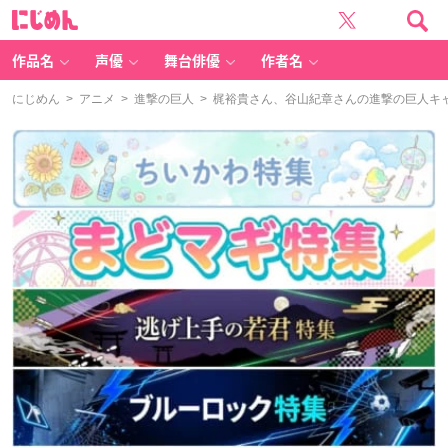
に
じ
め
ん
作品名
声優
舞台俳優
作者名
にじめん
>
アニメ
>
進撃の巨人
> 梶裕貴さん、谷山紀章さんの進撃の巨人キ