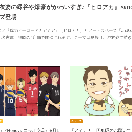
衣姿の緑谷や爆豪がかわいすぎ♪『ヒロアカ』×and 
ズ登場
ニメ『僕のヒーローアカデミア』（ヒロアカ）とアートスペース「andGAL
・名古屋・福岡の4店舗で開催されます。テーマは夏祭り。浴衣姿で描
ズ
ニュース
』×Honeys コラボ商品が8月1
『アイナナ』四葉環のお願いで