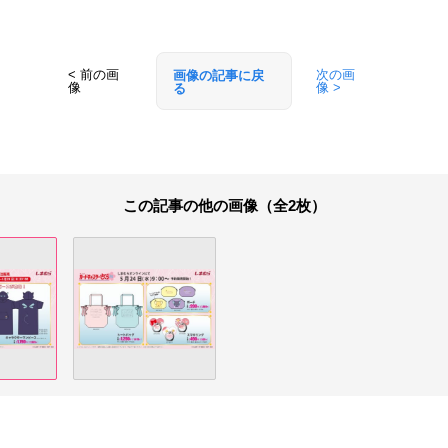
< 前の画
次の画
画像の記事に戻
像
像 >
る
この記事の他の画像（全2枚）