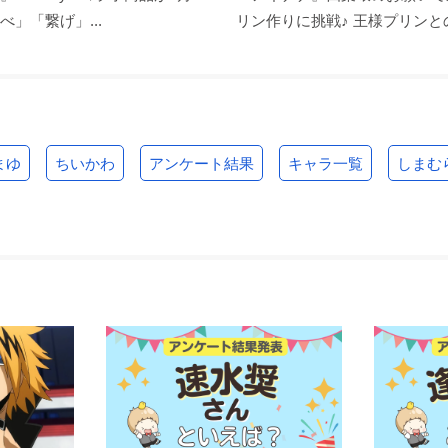
べ」「繋げ」...
リン作りに挑戦♪ 王様プリンとの
まゆ
ちいかわ
アンケート結果
キャラ一覧
しまむ