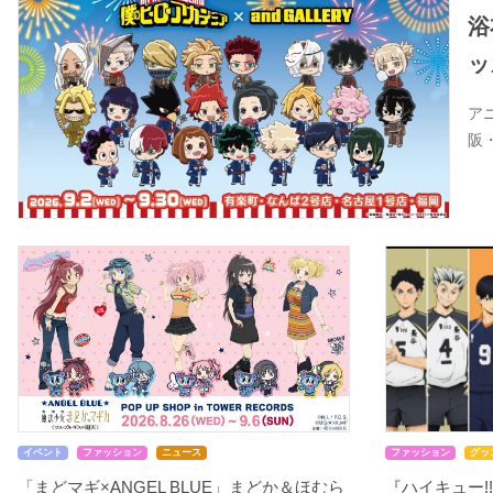
浴
ッ
ア
阪
イベント
ファッション
ニュース
ファッション
グッ
「まどマギ×ANGEL BLUE」まどか＆ほむら
『ハイキュー!!