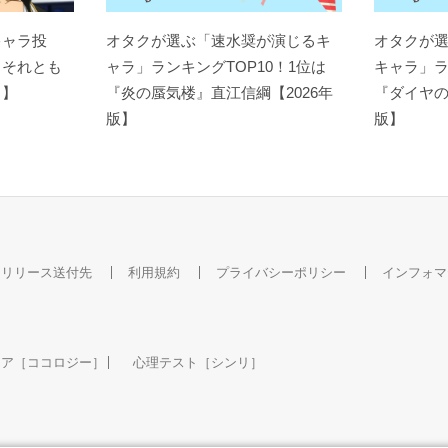
キャラ投
オタクが選ぶ「速水奨が演じるキ
オタクが
？それとも
ャラ」ランキングTOP10！1位は
キャラ」ラ
ト】
『炎の蜃気楼』直江信綱【2026年
『ダイヤの
版】
版】
スリリース送付先
利用規約
プライバシーポリシー
インフォマ
ケア［ココロジー］
心理テスト［シンリ］