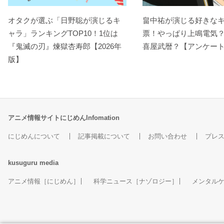
オタクが選ぶ「日野聡が演じるキ
畠中祐が演じる好きな
ャラ」ランキングTOP10！1位は
票！やっぱり上鳴電気
『鬼滅の刃』煉󠄁獄杏寿郎【2026年
喜屋武暦？【アンケー
版】
アニメ情報サイトにじめんInfomation
にじめんについて
記事掲載について
お問い合わせ
プレ
kusuguru
media
アニメ情報［にじめん］
科学ニュース［ナゾロジー］
メンタル