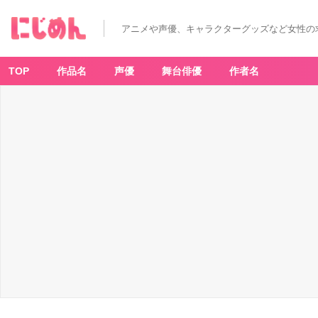
『カ
ー
ド
アニメや声優、キャラクターグッズなど女性の
キ
ャ
プ
タ
ー
TOP
作品名
声優
舞台俳優
作者名
さ
く
ら』
×
「し
ま
む
ら」
-
ア
ニ
メ
情
報
サ
イ
ト
に
じ
め
ん