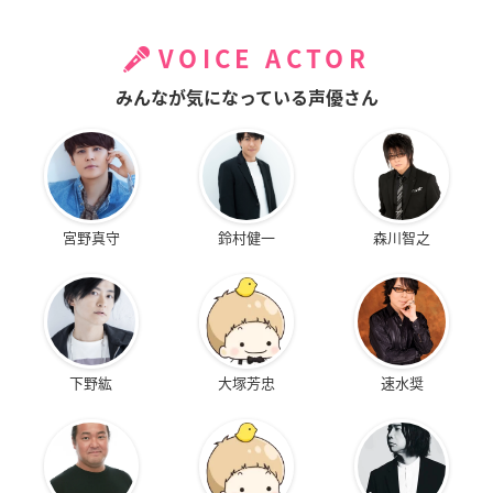
VOICE ACTOR
みんなが気になっている声優さん
宮野真守
鈴村健一
森川智之
下野紘
大塚芳忠
速水奨