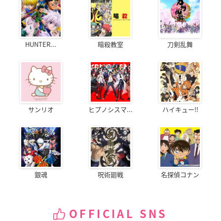
HUNTER...
暗殺教室
刀剣乱舞
サンリオ
ヒプノシスマ...
ハイキュー!!
銀魂
呪術廻戦
名探偵コナン
OFFICIAL SNS