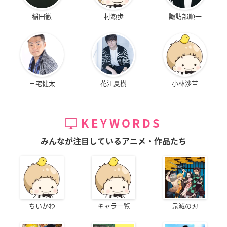
稲田徹
村瀬歩
諏訪部順一
三宅健太
花江夏樹
小林沙苗
KEYWORDS
みんなが注目しているアニメ・作品たち
ちいかわ
キャラ一覧
鬼滅の刃