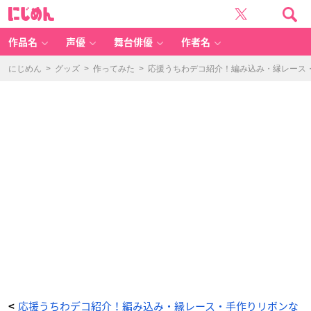
う
に
ち
じ
わ
め
デ
ん
コ
リ
作品名
声優
舞台俳優
作者名
ボ
ン
②
-
にじめん
>
グッズ
>
作ってみた
>
応援うちわデコ紹介！編み込み・縁レース・
ア
ニ
メ
情
報
サ
イ
ト
に
じ
め
ん
応援うちわデコ紹介！編み込み・縁レース・手作りリボンな
<