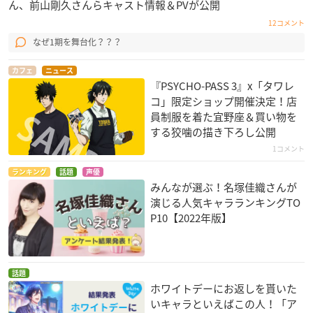
ん、前山剛久さんらキャスト情報＆PVが公開
12コメント
なぜ1期を舞台化？？？
カフェ
ニュース
『PSYCHO-PASS 3』x「タワレ
コ」限定ショップ開催決定！店
員制服を着た宜野座＆買い物を
する狡噛の描き下ろし公開
1コメント
ランキング
話題
声優
みんなが選ぶ！名塚佳織さんが
演じる人気キャラランキングTO
P10【2022年版】
話題
ホワイトデーにお返しを貰いた
いキャラといえばこの人！「ア