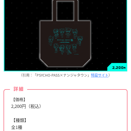
（引用：「PSYCHO-PASS×ナンジャタウン」
特設サイト
）
詳細
【価格】
2,200円（税込）
【種類】
全1種