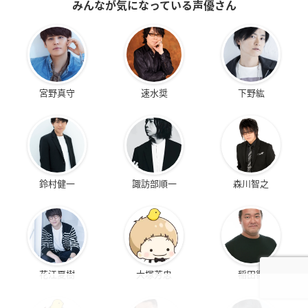
みんなが気になっている声優さん
宮野真守
速水奨
下野紘
鈴村健一
諏訪部順一
森川智之
花江夏樹
大塚芳忠
稲田徹