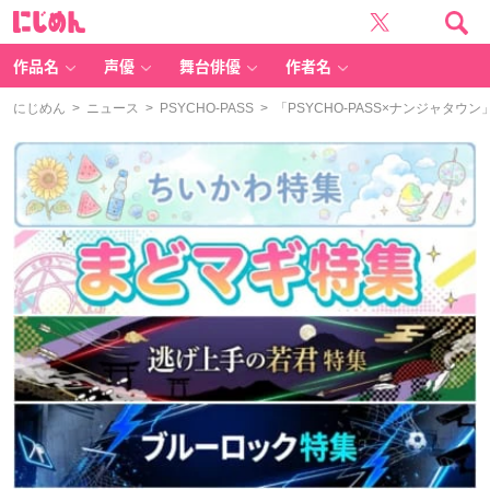
に
じ
め
ん
作品名
声優
舞台俳優
作者名
にじめん
>
ニュース
>
PSYCHO-PASS
> 「PSYCHO-PASS×ナンジャタ