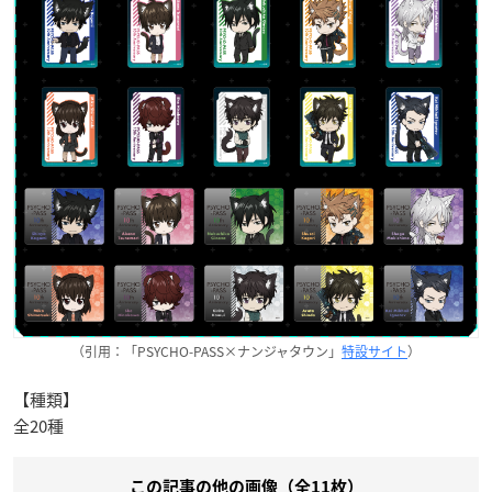
（引用：「PSYCHO-PASS×ナンジャタウン」
特設サイト
）
【種類】
全20種
この記事の他の画像（全11枚）