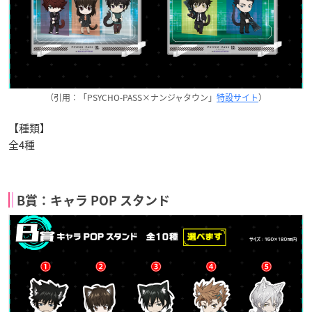
（引用：「PSYCHO-PASS×ナンジャタウン」
特設サイト
）
【種類】
全4種
B賞：キャラ POP スタンド