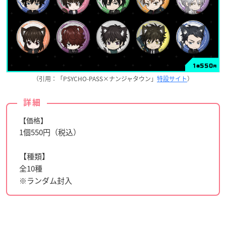
（引用：「PSYCHO-PASS×ナンジャタウン」
特設サイト
）
詳細
【価格】
1個550円（税込）
【種類】
全10種
※ランダム封入