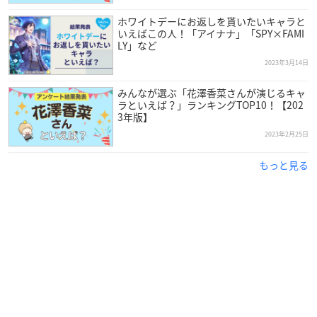
🚨「『PSYCHO-PASS サイコパス』 10th Anniversary in NA
MJATOWN」
ホワイトデーにお返しを貰いたいキャラと
いえばこの人！「アイナナ」「SPY×FAMI
10周年を記念したイベントが5/19(金)より開催決定🎊
LY」など
ミニゲーム、オリジナルグッズなどがお楽しみいただけま
2023年3月14日
す！
🔻特設サイト
https://t.co/R9g7J2dhlP
#pp_anime
#pp_10t
みんなが選ぶ「花澤香菜さんが演じるキャ
ラといえば？」ランキングTOP10！【202
h
#ナンジャタウン
pic.twitter.com/psTsJfykkT
3年版】
— NAMJATOWN(ナンジャタウン) (@namjatown765)
May
2023年2月25日
9, 2023
もっと見る