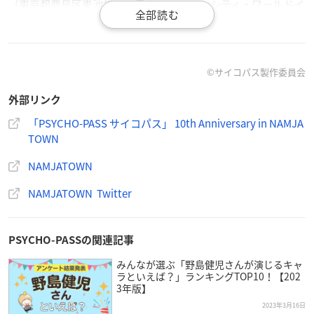
（東京都豊島区東池袋３丁目 サンシャインシティ・ワールドイ
ンポートマートビル 2F）
©サイコパス製作委員会
外部リンク
◤コラボ開催決定◢
🚨「『
PSYCHO-PASS
サイコパス』 10th Anniversary in NA
「PSYCHO-PASS サイコパス」 10th Anniversary in NAMJA
TOWN
MJATOWN」
キャラクター達がねこ耳姿で登場🐈
NAMJATOWN
コラボフードやミニゲーム、オリジナルグッズなどがお楽
しみいただけます！
https://t.co/cBMvFeO1Ho
NAMJATOWN Twitter
詳細は後日公開！お楽しみに✨
#pp_anime
#pp_10th
#ナン
ジャタウン
pic.twitter.com/7v84yCRww7
— NAMJATOWN(ナンジャタウン) (@namjatown765)
April
PSYCHO-PASSの関連記事
13, 2023
みんなが選ぶ「野島健児さんが演じるキャ
ラといえば？」ランキングTOP10！【202
3年版】
◤コラボ詳細公開◢
2023年3月16日