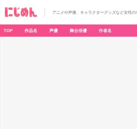
キ
ャ
ラ
アニメや声優、キャラクターグッズなど女性の
ク
タ
ー
担
当
TOP
作品名
声優
舞台俳優
作者名
デ
ザ
イ
ナ
ー
サ
イ
ン
会
と
グ
リ
ー
テ
ィ
ン
グ
イ
ベ
ン
ト
-
ア
ニ
メ
情
報
サ
イ
ト
に
じ
め
ん