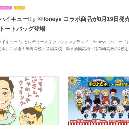
ッション
グッズ
ハイキュー!!』×Honeys コラボ商品が8月19
トートバッグ登場
ハイキュー!!』とレディースファッションブランド「Honeys（ハニーズ）
（水）に登場！烏野高校・音駒高校・梟谷学園高校・稲荷崎高校の4校