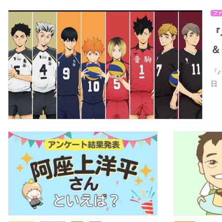
ファ
『
＆
『
日