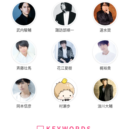
武内駿輔
諏訪部順一
速水奨
斉藤壮馬
花江夏樹
梶裕貴
岡本信彦
村瀬歩
浪川大輔
KEYWORDS