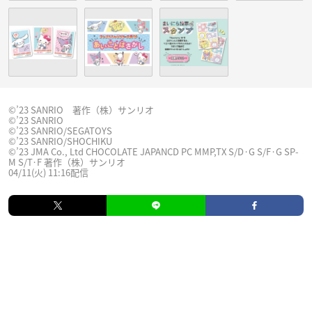
©’23 SANRIO 著作（株）サンリオ
©’23 SANRIO
©’23 SANRIO/SEGATOYS
©’23 SANRIO/SHOCHIKU
©’23 JMA Co., Ltd CHOCOLATE JAPANCD PC MMP,TX S/D·G S/F·G SP-
M S/T·F 著作（株）サンリオ
04/11(火) 11:16配信