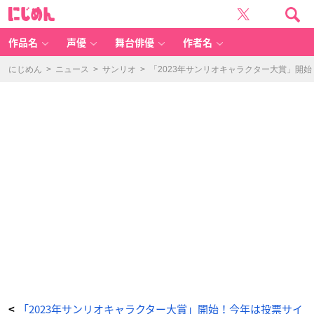
て
に
の
じ
り
め
く
ん
ま
（5
作品名
声優
舞台俳優
作者名
年
ぶ
り
の
にじめん
>
ニュース
>
サンリオ
>
「2023年サンリオキャラクター大賞」開
エ
ン
ト
リ
ー）
-
ア
ニ
メ
情
報
サ
イ
ト
に
じ
め
ん
「2023年サンリオキャラクター大賞」開始！今年は投票サイ
<