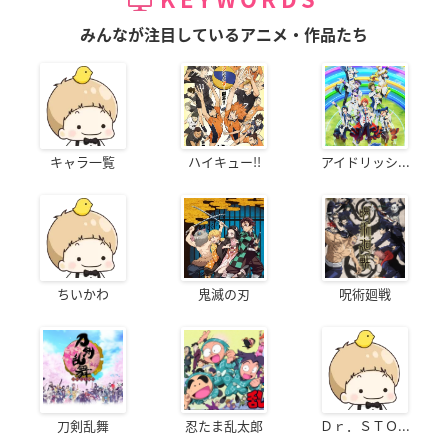
みんなが注目しているアニメ・作品たち
キャラ一覧
ハイキュー!!
アイドリッシ...
ちいかわ
鬼滅の刃
呪術廻戦
刀剣乱舞
忍たま乱太郎
Ｄｒ．ＳＴＯ...