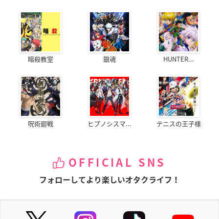
暗殺教室
銀魂
HUNTER...
呪術廻戦
ヒプノシスマ...
テニスの王子様
OFFICIAL SNS
フォローしてより楽しいオタクライフ！