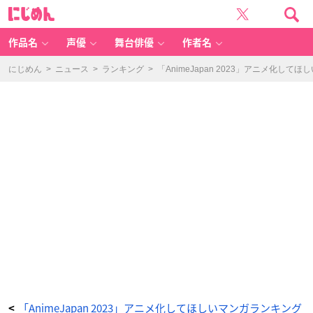
ア
に
ニ
じ
メ
め
化
ん
し
て
作品名
声優
舞台俳優
作者名
ほ
し
い
マ
にじめん
>
ニュース
>
ランキング
>
「AnimeJapan 2023」アニメ化し
ン
ガ
ラ
ン
キ
ン
グ
第
6
位
「誰
か
夢
だ
と
言
っ
て
く
れ」
-
ア
ニ
メ
情
報
サ
イ
ト
に
じ
め
ん
「AnimeJapan 2023」アニメ化してほしいマンガランキング
<