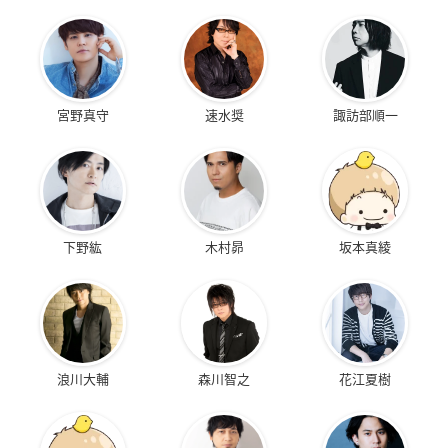
宮野真守
速水奨
諏訪部順一
下野紘
木村昴
坂本真綾
浪川大輔
森川智之
花江夏樹