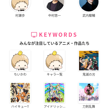
村瀬歩
中村悠一
武内駿輔
KEYWORDS
みんなが注目しているアニメ・作品たち
ちいかわ
キャラ一覧
鬼滅の刃
ハイキュー!!
アイドリッシ...
刀剣乱舞