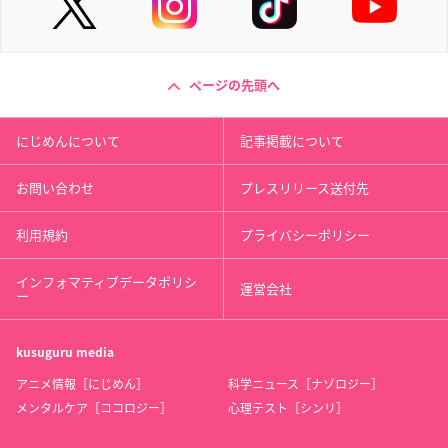
ページの先頭へ
にじめんについて
記事掲載について
お問い合わせ
プレスリリース送付先
利用規約
プライバシーポリシー
インフォマティブデータポリシ
運営会社
ー
kusuguru
media
アニメ情報［にじめん］
科学ニュース［ナゾロジー］
メンタルケア［ココロジー］
心理テスト［シンリ］