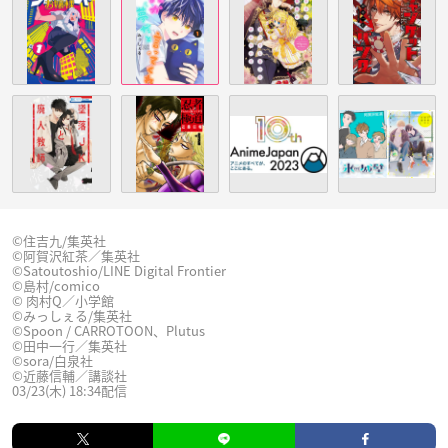
©︎住吉九/集英社
©︎阿賀沢紅茶／集英社
©︎Satoutoshio/LINE Digital Frontier
©︎島村/comico
©︎ 肉村Q／小学館
©︎みっ
し
ぇる/集英社
©︎Spoon / CARROTOON、Plutus
©︎田中一行／集英社
©︎sora/白泉社
©︎近藤信輔／講談社
03/23(木) 18:34配信