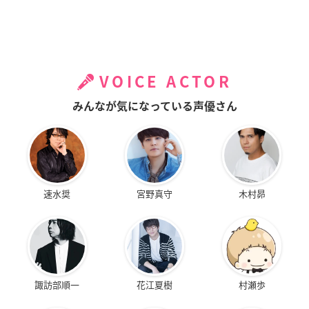
VOICE ACTOR
みんなが気になっている声優さん
速水奨
宮野真守
木村昴
諏訪部順一
花江夏樹
村瀬歩