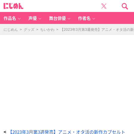
ケ
に
ロ
じ
ッ
め
グ
ん
シ
ャ
作品名
声優
舞台俳優
作者名
カ
シ
ャ
カ
にじめん
>
グッズ
>
ちいかわ
>
【2023年3月第3週発売】アニメ・オタ活
チ
ャ
ー
ム
-
ア
ニ
メ
情
報
サ
イ
ト
に
じ
め
ん
【2023年3月第3週発売】アニメ・オタ活の新作カプセルト
<