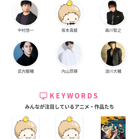
中村悠一
坂本真綾
森川智之
武内駿輔
内山昂輝
浪川大輔
KEYWORDS
みんなが注目しているアニメ・作品たち