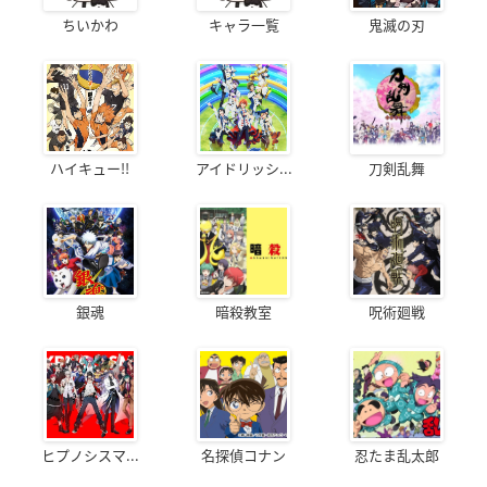
ちいかわ
キャラ一覧
鬼滅の刃
ハイキュー!!
アイドリッシ...
刀剣乱舞
銀魂
暗殺教室
呪術廻戦
ヒプノシスマ...
名探偵コナン
忍たま乱太郎