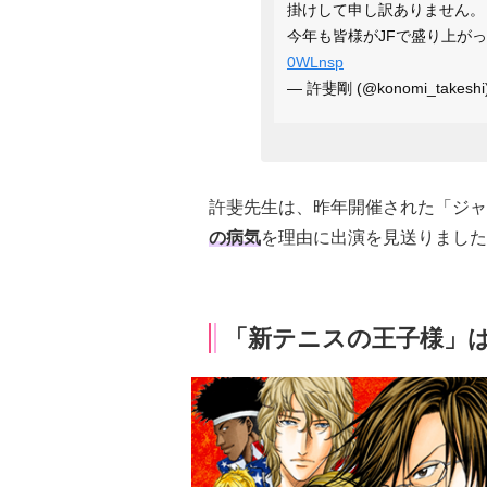
掛けして申し訳ありません。
今年も皆様がJFで盛り上が
0WLnsp
— 許斐剛 (@konomi_takeshi
許斐先生は、昨年開催された「ジャ
の病気
を理由に出演を見送りました
「新テニスの王子様」は