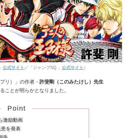
」
公式サイト
／「ジャンプSQ.」
公式サイト
）
プリ）」の作者・
許斐剛（このみたけし）先生
ることが明らかとなりました。
Point
ら激励動画
疾患を発表
報告