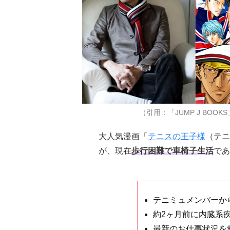
（引用：「JUMP J BOOKS
大人気漫画「
テニスの王子様
（テニ
が、現在
歩行困難で車椅子生活
であ
テニミュメンバーか
約2ヶ月前に内臓系
最新のお仕事状況を