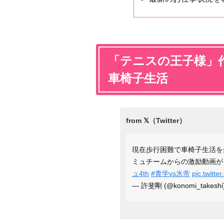
「テニスの王子様」
車椅子生活
現在歩行困難で車椅子生活を
ミュチームからの激励動画が
ュ4th
#青学vs氷帝
pic.twit
— 許斐剛 (@konomi_takeshi