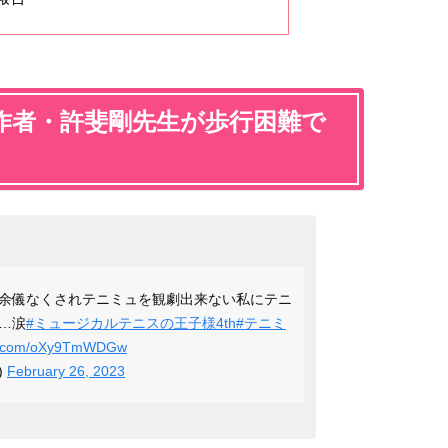
作者・許斐剛先生が歩行困難で
余儀なくされテニミュを観劇出来ない私にテニ
…涙
#ミュージカルテニスの王子様4th
#テニミ
ter.com/oXy9TmWDGw
)
February 26, 2023