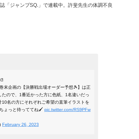
誌「ジャンプSQ.」で連載中。許斐先生の体調不良

巻末企画の【決勝戦出場オーダー予想🎾】は正
)でしたので、1番近かった方に色紙、1名違いだっ
計10名の方にそれぞれご希望の直筆イラストを
ちょっと待っててね🖌
pic.twitter.com/RS9PFw
)
February 26, 2023