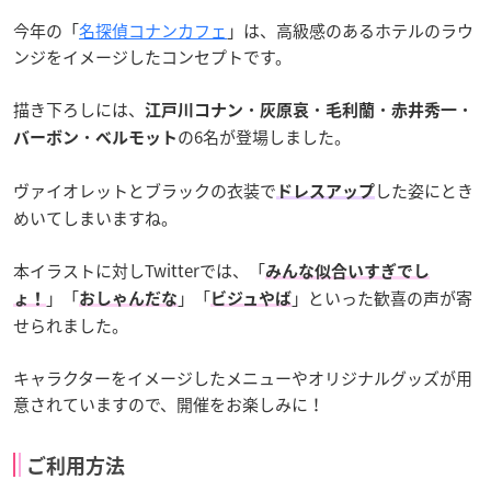
今年の「
名探偵コナン
カフェ
」は、高級感のあるホテルのラウ
ンジをイメージしたコンセプトです。
描き下ろしには、
・
・
・
・
江戸川コナン
灰原哀
毛利蘭
赤井秀一
・
の6名が登場しました。
バーボン
ベルモット
ヴァイオレットとブラックの衣装で
した姿にとき
ドレスアップ
めいてしまいますね。
本イラストに対しTwitterでは、「
みんな似合いすぎでし
」「
」「
」といった歓喜の声が寄
ょ！
おしゃんだな
ビジュやば
せられました。
キャラクターをイメージしたメニューやオリジナルグッズが用
意されていますので、開催をお楽しみに！
ご利用方法