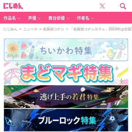
に
じ
め
ん
作品名
声優
舞台俳優
作者名
にじめん
>
ニュース
>
名探偵コナン
> 「名探偵コナンカフェ」2023年は全