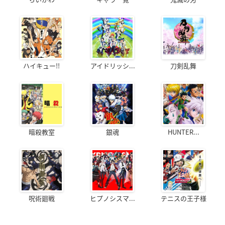
ハイキュー!!
アイドリッシ...
刀剣乱舞
暗殺教室
銀魂
HUNTER...
呪術廻戦
ヒプノシスマ...
テニスの王子様