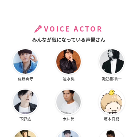
VOICE ACTOR
みんなが気になっている声優さん
宮野真守
速水奨
諏訪部順一
下野紘
木村昴
坂本真綾