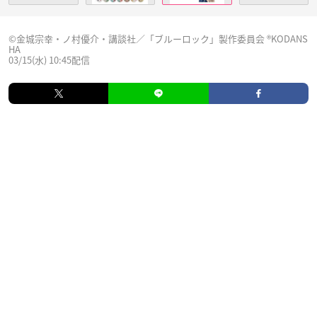
©金城宗幸・ノ村優介・講談社／「ブルーロック」製作委員会 ®KODANS
HA
03/15(水) 10:45配信