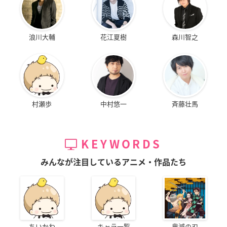
浪川大輔
花江夏樹
森川智之
村瀬歩
中村悠一
斉藤壮馬
KEYWORDS
みんなが注目しているアニメ・作品たち
ちいかわ
キャラ一覧
鬼滅の刃