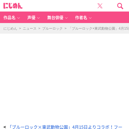
T
に
V
じ
ア
め
ニ
ん
メ
「ブ
作品名
声優
舞台俳優
作者名
ル
ー
ロ
ッ
にじめん
>
ニュース
>
ブルーロック
>
「ブルーロック×東武動物公園」4月1
ク」
×
「東
武
動
物
公
園」
特
典
付
き
コ
ラ
ボ
入
園
券
-
ア
ニ
メ
情
報
サ
イ
ト
に
じ
め
ん
「ブルーロック×東武動物公園」4月15日よりコラボ！フー
<