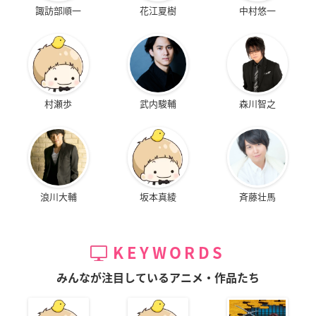
諏訪部順一
花江夏樹
中村悠一
村瀬歩
武内駿輔
森川智之
浪川大輔
坂本真綾
斉藤壮馬
KEYWORDS
みんなが注目しているアニメ・作品たち