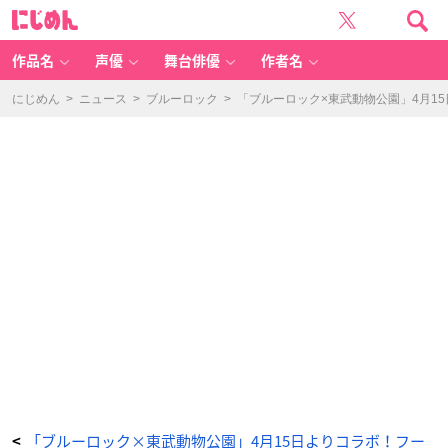
T
に
V
じ
ア
め
ニ
ん
メ
「ブ
作品名
声優
舞台俳優
作者名
ル
ー
ロ
ッ
にじめん
>
ニュース
>
ブルーロック
>
「ブルーロック×東武動物公園」4月1
ク」
×
「東
武
動
物
公
園」
オ
リ
ジ
ナ
ル
グ
ッ
ズ
-
ア
ニ
メ
情
報
サ
イ
ト
に
じ
め
ん
「ブルーロック×東武動物公園」4月15日よりコラボ！フー
<