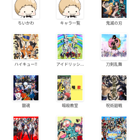
ちいかわ
キャラ一覧
鬼滅の刃
ハイキュー!!
アイドリッシ...
刀剣乱舞
銀魂
暗殺教室
呪術廻戦