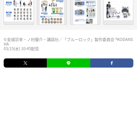
©金城宗幸・ノ村優介・講談社／「ブルーロック」製作委員会 ®KODANS
HA
03/15(水) 10:45配信