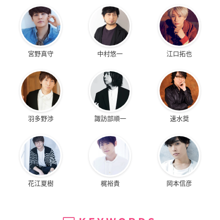
宮野真守
中村悠一
江口拓也
羽多野渉
諏訪部順一
速水奨
花江夏樹
梶裕貴
岡本信彦