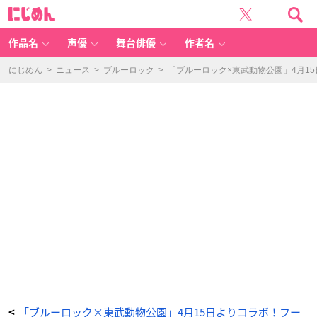
「ブ
に
ル
じ
ー
め
ロ
ん
ッ
ク
作品名
声優
舞台俳優
作者名
×
東
武
動
にじめん
>
ニュース
>
ブルーロック
>
「ブルーロック×東武動物公園」4月1
物
公
園」
ミ
ニ
キ
ャ
ラ
イ
ラ
ス
ト
-
ア
ニ
メ
情
報
サ
イ
ト
に
じ
め
ん
「ブルーロック×東武動物公園」4月15日よりコラボ！フー
<