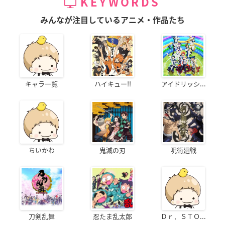
KEYWORDS
みんなが注目しているアニメ・作品たち
キャラ一覧
ハイキュー!!
アイドリッシ...
ちいかわ
鬼滅の刃
呪術廻戦
刀剣乱舞
忍たま乱太郎
Ｄｒ．ＳＴＯ...