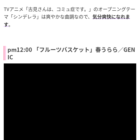
TVアニメ「古見さんは、コミュ症です。」のオープニングテー
マ「シンデレラ」は爽やかな曲調なので、
気分爽快になれま
。
す
pm12:00 「フルーツバスケット」春うらら／GEN
IC