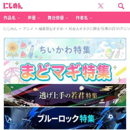
に
じ
め
ん
作品名
声優
舞台俳優
作者名
にじめん
>
アニメ
>
編集部おすすめ
> 社会人オタクに贈る“仕事の日”のア