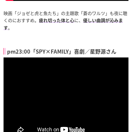
映画「ジョゼと虎と魚たち」の主題歌「蒼のワルツ」も夜に聴
くのにおすすめ。
に、
疲れ切った体と心
優しい曲調が沁みま
。
す
pm23:00「SPY×FAMILY」喜劇／星野源さん