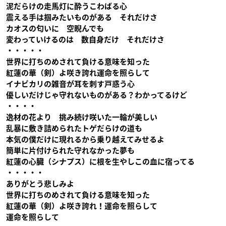
泥だらけの走馬灯に酔うこわばる心
震える手は掴みたいものがある それだけさ
カオスの匂いに 空睨んでも
変わっていけるのは 数自身だけ それだけさ
・・・・・
世界に打ちのめされて負ける意味を知った
紅蓮の華（剣）よ咲き誇れ運命を照らして
イナビカリの雑音が耳を刺す戸惑う心
優しいだけじゃ守れないものがある？わかってるけど
・・・・
逸材の花より 挑み続け咲いた一輪が美しい
乱暴に敷き詰められたトゲだらけの道も
本気の僕だけに現れるから乗り越えてみせるよ
簡単に片付けられた守れなかった夢も
紅蓮の心臓（シナプス）に根を生やしこの血に宿ってる
・・・・・
ありがとう悲しみよ
世界に打ちのめされて負ける意味を知った
紅蓮の華（剣）よ咲き誇れ！運命を照らして
運命を照らして