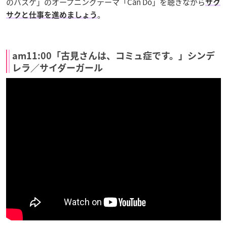
のバスケ」のオープニングテーマ「Can Do」を聴きながら
サク
。
サクと仕事を進めましょう
am11:00「古見さんは、コミュ症です。」シンデ
レラ／サイダーガール