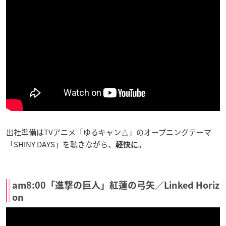
出社準備はTVアニメ「ゆるキャン△」のオープニングテーマ
「SHINY DAYS」を聴きながら、
。
軽快に
am8:00「進撃の巨人」紅蓮の弓矢／Linked Horiz
on