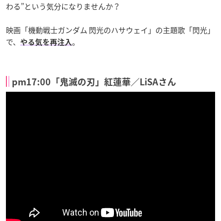
わる”という気分になりませんか？
映画「機動戦士ガンダム 閃光のハサウェイ」の主題歌「閃光」
で、
。
やる気を再注入
pm17:00「鬼滅の刃」紅蓮華／LiSAさん