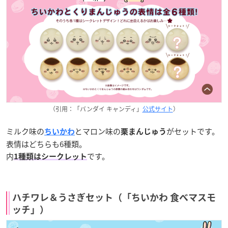
（引用：「バンダイ キャンディ」
公式サイト
）
ミルク味の
とマロン味の
がセットです。
ちいかわ
栗まんじゅう
表情はどちらも6種類。
内
です。
1種類はシークレット
ハチワレ＆うさぎセット（「ちいかわ 食べマスモ
ッチ」）