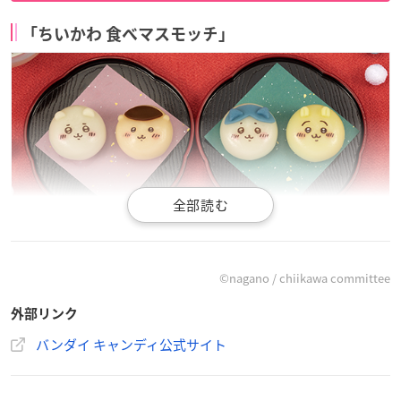
「ちいかわ 食べマスモッチ」
（引用：「バンダイ キャンディ公式サイト」）
©nagano / chiikawa committee
【再販日】
外部リンク
2023年2月7日(火)
バンダイ キャンディ公式サイト
【販売場所】
全国のファミリーマート