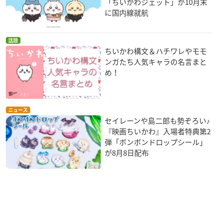
「ちいかわジェット」が10月末
に国内線就航
話題
ちいかわ構文＆ハチワレやモモ
ンガたち人気キャラの名言まと
め！
ニュース
セイレーンや島二郎も勢ぞろい♪
『映画ちいかわ』入場者特典第2
弾「ボンボンドロップシール」
が8月8日配布