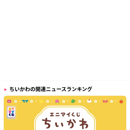
チルドスイーツコーナー
【価格】
358円（税込）
【種類】
全2種（2個入り）
・
ちいかわ
（ミルク味）＆くりまんじゅう（マロン味）
・ハチワレ（カスタード味）＆うさぎ（プリン味）
ちいかわの関連ニュースランキング
【再投稿】
🌟大好評につき
#食べマスモッチ
#ちいかわ
が再登場🌟
明日2月7日（火）より全国のファミリーマート(一部店舗を
除く)で発売です♪
表情は各キャラクター6種類😍
店頭でお好きな表情を選んでお楽しみください！！