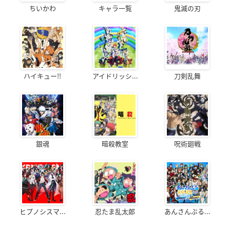
ちいかわ
キャラ一覧
鬼滅の刃
ハイキュー!!
アイドリッシ...
刀剣乱舞
銀魂
暗殺教室
呪術廻戦
ヒプノシスマ...
忍たま乱太郎
あんさんぶる...