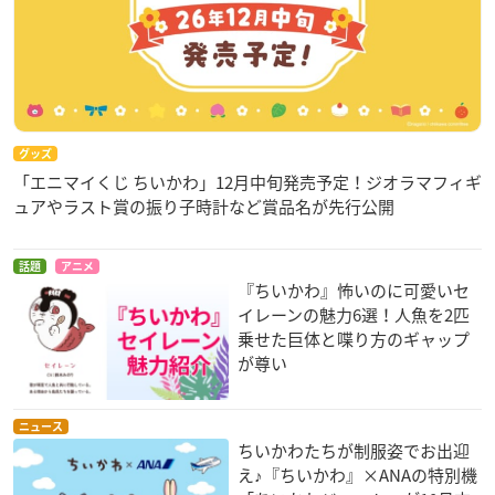
詳細はこちら👇
https://t.co/yNMmf2qLDP
pic.twitter.com/
KLw52atycB
— バンダイ キャンディ【公式】 (@candytoy_c)
February
6, 2023
グッズ
「エニマイくじ ちいかわ」12月中旬発売予定！ジオラマフィギ
ュアやラスト賞の振り子時計など賞品名が先行公開
話題
アニメ
『ちいかわ』怖いのに可愛いセ
イレーンの魅力6選！人魚を2匹
乗せた巨体と喋り方のギャップ
が尊い
ニュース
ちいかわたちが制服姿でお出迎
え♪『ちいかわ』×ANAの特別機