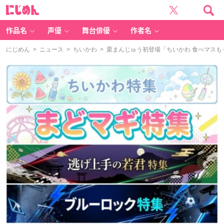
に
じ
め
ん
作品名
声優
舞台俳優
作者名
にじめん
>
ニュース
>
ちいかわ
> 栗まんじゅう初登場「ちいかわ 食べマスも