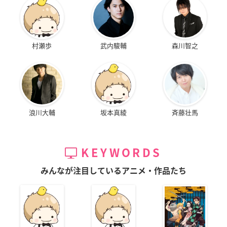
村瀬歩
武内駿輔
森川智之
浪川大輔
坂本真綾
斉藤壮馬
KEYWORDS
みんなが注目しているアニメ・作品たち