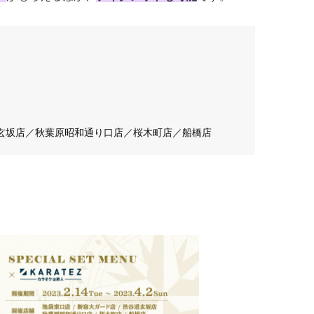
玄坂店／秋葉原昭和通り口店／桜木町店／船橋店