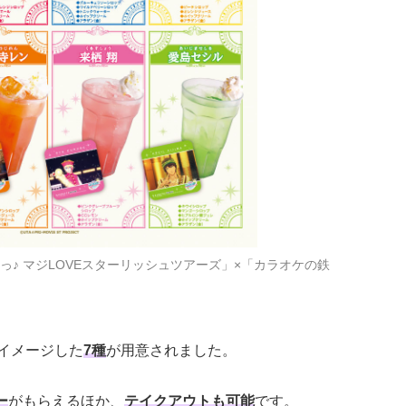
っ♪ マジLOVEスターリッシュツアーズ」×「カラオケの鉄
をイメージした
7種
が用意されました。
ー
がもらえるほか、
テイクアウトも可能
です。