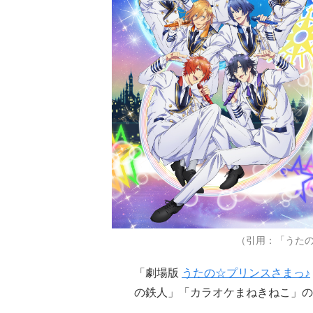
（引用：「うたの
「劇場版
うたの☆プリンスさまっ♪
の鉄人」「カラオケまねきねこ」の