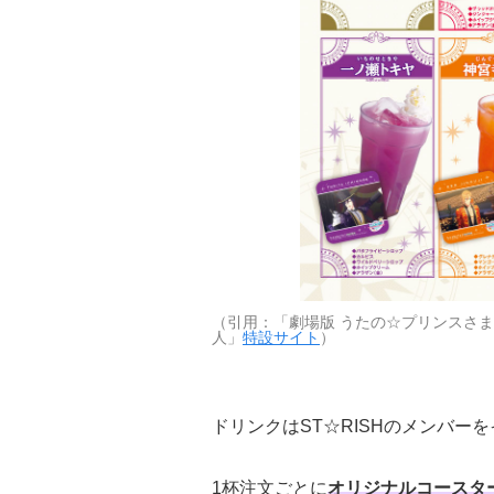
（引用：「劇場版 うたの☆プリンスさま
人」
特設サイト
）
ドリンクはST☆RISHのメンバー
1杯注文ごとに
オリジナルコースタ