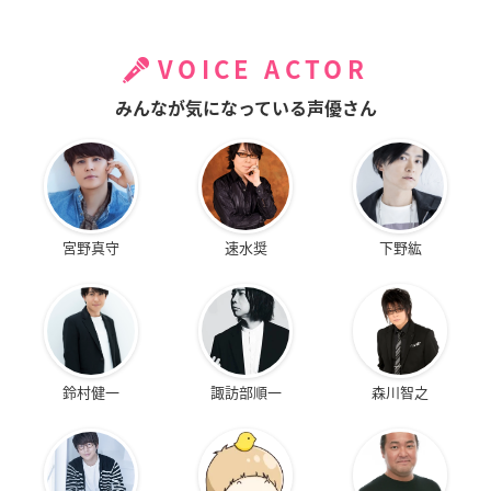
VOICE ACTOR
みんなが気になっている声優さん
宮野真守
速水奨
下野紘
鈴村健一
諏訪部順一
森川智之