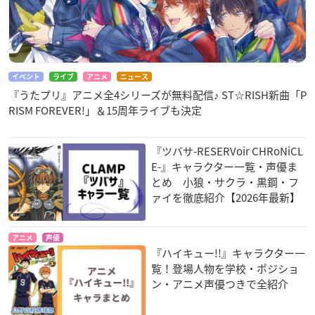
イベント
ライブ
アニメ
ニュース
『うたプリ』アニメ全4シリーズが無料配信♪ ST☆RISH新曲「P
RISM FOREVER!」＆15周年ライブも決定
『ツバサ-RESERVoir CHRoNiCL
E-』キャラクター一覧・声優ま
とめ 小狼・サクラ・黒鋼・フ
ァイを徹底紹介【2026年最新】
アニメ
声優
『ハイキュー!!』キャラクター一
覧！登場人物を学校・ポジショ
ン・アニメ声優つきで全紹介