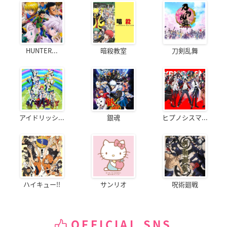
HUNTER...
暗殺教室
刀剣乱舞
アイドリッシ...
銀魂
ヒプノシスマ...
ハイキュー!!
サンリオ
呪術廻戦
OFFICIAL SNS