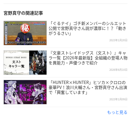
宮野真守の関連記事
「ぐるナイ」ゴチ新メンバーのシルエット
公開で宮野真守さん説が濃厚に！？「動き
がうるさい」
2023年1月20日
『文豪ストレイドッグス（文スト）』キャ
ラ一覧【2026年最新版】全組織の登場人物
を異能力・声優つきで紹介
2026年6月10日
「HUNTER×HUNTER」ヒソカ×クロロの
豪華PV！浪川大輔さん・宮野真守さん出演
で「興奮しています」
2023年1月09日
もっと見る