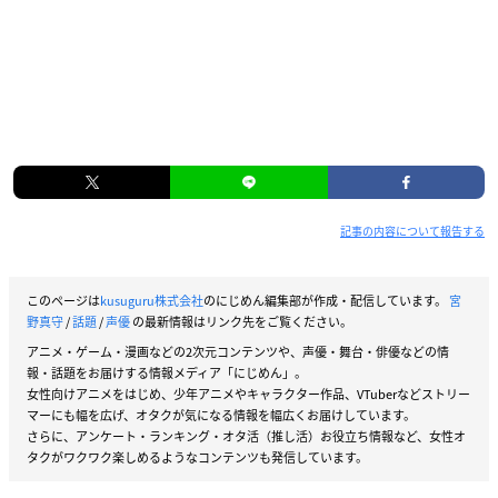
記事の内容について報告する
このページは
kusuguru株式会社
のにじめん編集部が作成・配信しています。
宮
野真守
/
話題
/
声優
の最新情報はリンク先をご覧ください。
アニメ・ゲーム・漫画などの2次元コンテンツや、声優・舞台・俳優などの情
報・話題をお届けする情報メディア「にじめん」。
女性向けアニメをはじめ、少年アニメやキャラクター作品、VTuberなどストリー
マーにも幅を広げ、オタクが気になる情報を幅広くお届けしています。
さらに、アンケート・ランキング・オタ活（推し活）お役立ち情報など、女性オ
タクがワクワク楽しめるようなコンテンツも発信しています。