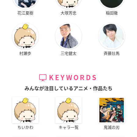
花江夏樹
大塚芳忠
稲田徹
村瀬歩
三宅健太
斉藤壮馬
KEYWORDS
みんなが注目しているアニメ・作品たち
ちいかわ
キャラ一覧
鬼滅の刃