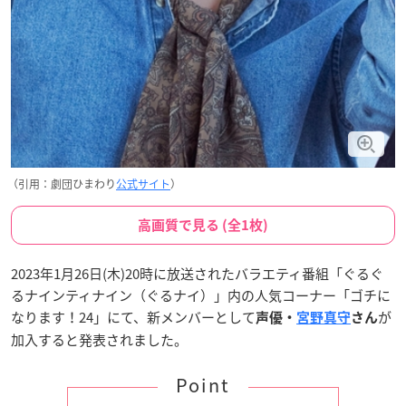
（引用：劇団ひまわり
公式サイト
）
高画質で見る (全1枚)
2023年1月26日(木)20時に放送されたバラエティ番組「ぐるぐ
るナインティナイン（ぐるナイ）」内の人気コーナー「ゴチに
なります！24」にて、新メンバーとして
が
声優・
宮野真守
さん
加入すると発表されました。
Point