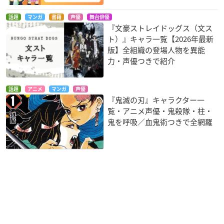
話題
マンガ
書籍
声優
舞台俳優
『文豪ストレイドッグス（文ス
ト）』キャラ一覧【2026年最新
版】全組織の登場人物を異能
力・声優つきで紹介
話題
アニメ
マンガ
声優
『鬼滅の刃』キャラクター一
覧・アニメ声優・鬼殺隊・柱・
鬼を呼吸／血鬼術つきで全網羅