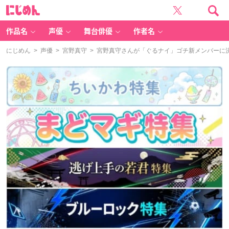
に
じ
め
ん
作品名
声優
舞台俳優
作者名
にじめん
>
声優
>
宮野真守
> 宮野真守さんが「ぐるナイ」ゴチ新メンバーに