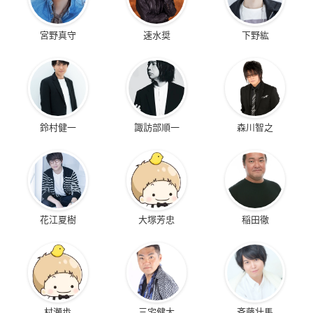
宮野真守
速水奨
下野紘
鈴村健一
諏訪部順一
森川智之
花江夏樹
大塚芳忠
稲田徹
村瀬歩
三宅健太
斉藤壮馬