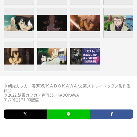
© 朝霧カフカ・春河35/ＫＡＤＯＫＡＷＡ/文豪ストレイドッグス製作委
員会
© 2022 朝霧カフカ・春河35／KADOKAWA
01/29(日) 21:00配信