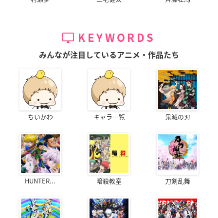
KEYWORDS
みんなが注目しているアニメ・作品たち
ちいかわ
キャラ一覧
鬼滅の刃
HUNTER...
暗殺教室
刀剣乱舞