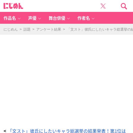
「文
に
豪
じ
ス
め
ト
ん
レ
イ
作品名
声優
舞台俳優
作者名
ド
ッ
グ
ス」
にじめん
>
話題
>
アンケート結果
>
「文スト」彼氏にしたいキャラ総選挙の
フ
ョ
ー
ド
ル・
ド
ス
ト
エ
フ
ス
キ
ー
-
ア
ニ
メ
情
報
サ
イ
ト
に
じ
め
ん
「文スト」彼氏にしたいキャラ総選挙の結果発表！第1位は
<