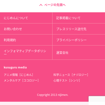
ページの先頭へ
にじめんについて
記事掲載について
お問い合わせ
プレスリリース送付先
利用規約
プライバシーポリシー
インフォマティブデータポリシ
運営会社
ー
kusuguru
media
アニメ情報［にじめん］
科学ニュース［ナゾロジー］
メンタルケア［ココロジー］
心理テスト［シンリ］
Copyright 2013 nijimen.