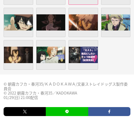
© 朝霧カフカ・春河35/ＫＡＤＯＫＡＷＡ/文豪ストレイドッグス製作委
員会
© 2022 朝霧カフカ・春河35／KADOKAWA
01/29(日) 21:00配信