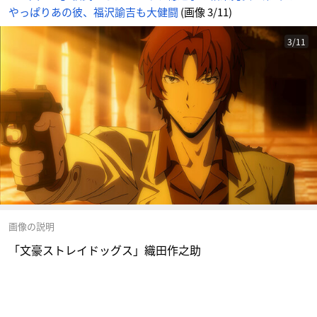
やっぱりあの彼、福沢諭吉も大健闘
(画像 3/11)
3/11
画像の説明
「文豪ストレイドッグス」織田作之助