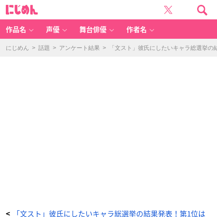
「文
に
豪
じ
ス
め
ト
ん
レ
イ
作品名
声優
舞台俳優
作者名
ド
ッ
グ
ス」
にじめん
>
話題
>
アンケート結果
>
「文スト」彼氏にしたいキャラ総選挙の
織
田
作
之
助
-
ア
ニ
メ
情
報
サ
イ
ト
に
じ
め
ん
「文スト」彼氏にしたいキャラ総選挙の結果発表！第1位は
<