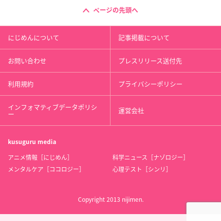
ページの先頭へ
にじめんについて
記事掲載について
お問い合わせ
プレスリリース送付先
利用規約
プライバシーポリシー
インフォマティブデータポリシ
運営会社
ー
kusuguru
media
アニメ情報［にじめん］
科学ニュース［ナゾロジー］
メンタルケア［ココロジー］
心理テスト［シンリ］
Copyright 2013 nijimen.