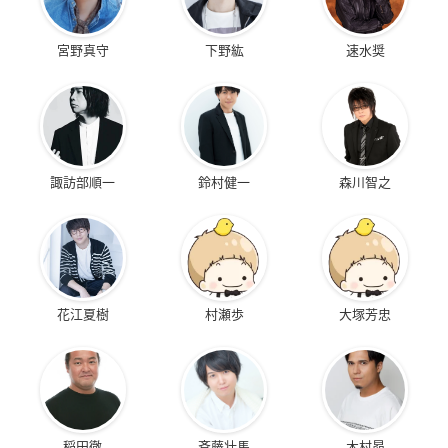
宮野真守
下野紘
速水奨
諏訪部順一
鈴村健一
森川智之
花江夏樹
村瀬歩
大塚芳忠
稲田徹
斉藤壮馬
木村昴