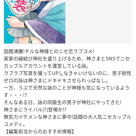
話題沸騰!チルな神様とのニセ恋ラブコメ!
実家の縁結び神社を盛り上げるため、神さまとSNSでニセ
カップルアカウントを運営している詠。
ラブラブ写真を撮ってUPしなきゃいけないのに、男子耐性
ゼロの詠は神さまにドキドキさせられっぱなし。
一方、うぶで天然な詠のことが神様も気になっているよう
す・・・!?
そんなある日、詠の同級生の男子が神社にやってきた!
神さまにライバル(?)登場か!?
無気力イケメンな神さまに夢中!話題の大人気ニセカップル
コメディ。
【編集担当からのおすすめ情報】