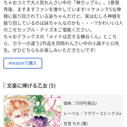
ちゃおコミで大人気れんさい中の「神カップル」。1巻発
売後、ますますファンを増やしています!イケメンでSな神
様に振り回されている詠ちゃんだけど、実はむしろ神様を
振り回しているのは詠ちゃんなのかも・・・!?かわいい2人
のニセカップル・デイズをご堪能ください。
ちゃおデラックスの「メイドは恋する蜂谷くん」とこち
ら、カラーの違う2作品を同時れんさい中の小森チヒロ先
生。ぜひどちらもお楽しみいただきたいです!
Amazonで購入
文豪に捧げる乙女 (5)
価格：550円(税込)
レーベル：フラワーコミックスα
甘宮 ちか (著)