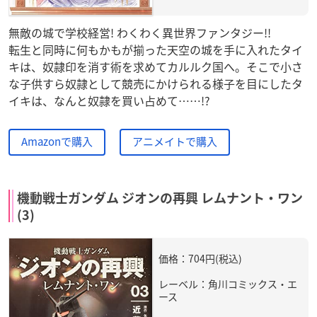
無敵の城で学校経営! わくわく異世界ファンタジー!!
転生と同時に何もかもが揃った天空の城を手に入れたタイ
キは、奴隷印を消す術を求めてカルルク国へ。そこで小さ
な子供すら奴隷として競売にかけられる様子を目にしたタ
イキは、なんと奴隷を買い占めて……!?
Amazonで購入
アニメイトで購入
機動戦士ガンダム ジオンの再興 レムナント・ワン
(3)
価格：704円(税込)
レーベル：角川コミックス・エ
ース