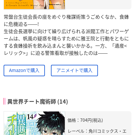
常盤台生徒会長の座をめぐり権謀術策うごめくなか、食蜂
に危機迫る――!
生徒会長選挙に向けて繰り広げられる派閥工作とパワーゲ
ームは、帆風の疑惑を晴らすために雅王院と行動をともに
する食蜂操祈を飲み込まんと襲いかかる。一方、「遺産<
レリック>」に迫る警策看取が接触したのは――
Amazonで購入
アニメイトで購入
異世界チート魔術師 (14)
価格：704円(税込)
レーベル：角川コミックス・エ