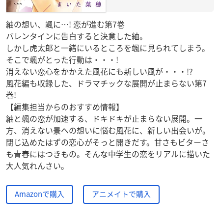
紬の想い、颯に…! 恋が進む第7巻
バレンタインに告白すると決意した紬。
しかし虎太郎と一緒にいるところを颯に見られてしまう。
そこで颯がとった行動は・・・!
消えない恋心をかかえた風花にも新しい風が・・・!?
風花編も収録した、ドラマチックな展開が止まらない第7
巻!
【編集担当からのおすすめ情報】
紬と颯の恋が加速する、ドキドキが止まらない展開。一
方、消えない景への想いに悩む風花に、新しい出会いが。
閉じ込めたはずの恋心がそっと開きだす。甘さもビターさ
も青春にはつきもの。そんな中学生の恋をリアルに描いた
大人気れんさい。
Amazonで購入
アニメイトで購入