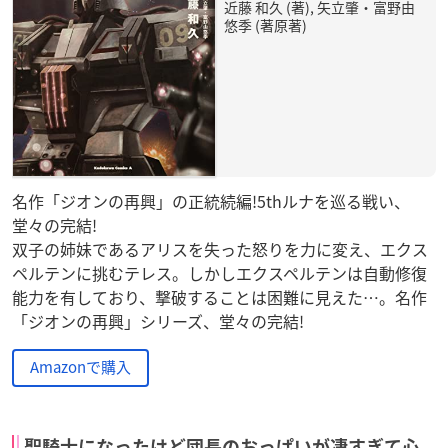
近藤 和久 (著), 矢立肇・富野由
悠季 (著原著)
名作「ジオンの再興」の正統続編!5thルナを巡る戦い、
堂々の完結!
双子の姉妹であるアリスを失った怒りを力に変え、エクス
ペルテンに挑むテレス。しかしエクスペルテンは自動修復
能力を有しており、撃破することは困難に見えた…。名作
「ジオンの再興」シリーズ、堂々の完結!
Amazonで購入
聖騎士になったけど団長のおっぱいが凄すぎて心