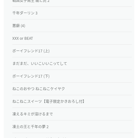
戦国女子高生 龍と虎 2
千年ダーリン 3
悪癖 (4)
XXX or BEAT
ボーイフレンド17 (上)
まだまだ、いいこいいこってして
ボーイフレンド17 (下)
ねこのおやつ ねこねこケイヤク
ねこねこスイーツ【電子限定かきおろし付】
凍えるキミが溶けるまで
凍土の王と千年の夢 2