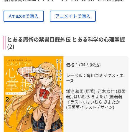
Amazonで購入
アニメイトで購入
とある魔術の禁書目録外伝 とある科学の心理掌握
(2)
価格：704円(税込)
レーベル：角川コミックス・エ
ース
鎌池 和馬 (原著), 乃木 康仁 (原著
著), はいむら きよたか (原著著
イラスト), はいむら きよたか
(原著著イラストデザイン)