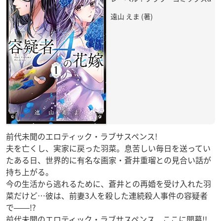
遠山 えま (著)
前代未聞のエロティック・ラブサスペンス!
夫を亡くし、実家に戻った羽菜。息苦しい毎日を送ってい
たある日、世界的に有名な画家・蒼井重瑠との見合い話が
持ち上がる。
今の生活から逃れるために、蒼井との再婚を受け入れた羽
菜だけど…彼は、前妻3人を殺した連続殺人事件の容疑者
で――!?
前代未聞のエロティック・ラブサスペンス、ここに開幕!!