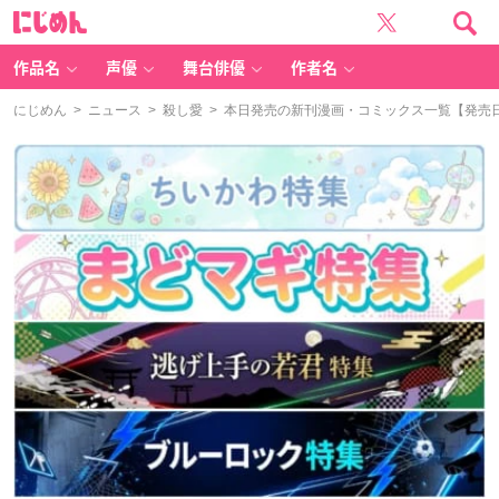
に
じ
め
ん
作品名
声優
舞台俳優
作者名
にじめん
>
ニュース
>
殺し愛
> 本日発売の新刊漫画・コミックス一覧【発売日：