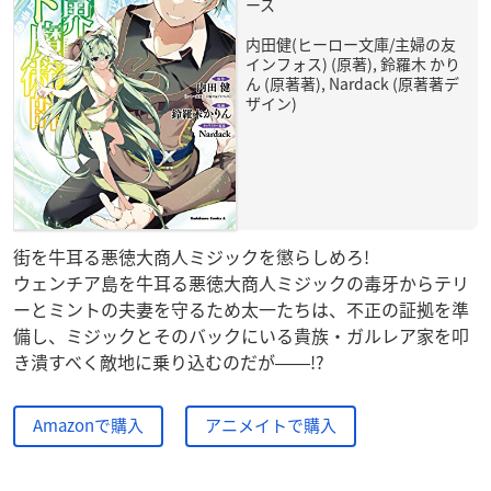
ース
内田健(ヒーロー文庫/主婦の友
インフォス) (原著), 鈴羅木 かり
ん (原著著), Nardack (原著著デ
ザイン)
街を牛耳る悪徳大商人ミジックを懲らしめろ!
ウェンチア島を牛耳る悪徳大商人ミジックの毒牙からテリ
ーとミントの夫妻を守るため太一たちは、不正の証拠を準
備し、ミジックとそのバックにいる貴族・ガルレア家を叩
き潰すべく敵地に乗り込むのだが――!?
Amazonで購入
アニメイトで購入