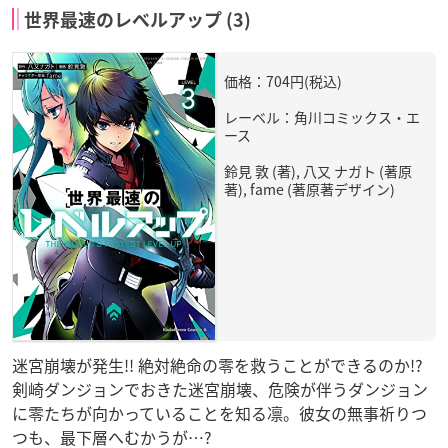
世界最速のレベルアップ (3)
価格：704円(税込)
レーベル：角川コミックス・エ
ース
鈴見 敦 (著), 八又 ナガト (著原
著), fame (著原著デザイン)
迷宮崩壊が発生!! 絶対絶命の零を救うことができるのか!?
剣崎ダンジョンでおきた迷宮崩壊、危険が伴うダンジョン
に零たちが向かっていることを知る凛。彼女の無事祈りつ
つも、最下層へむかうが…?