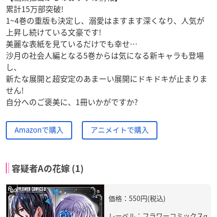
累計15万部突破!
1~4巻の重版も決定し、溺愛はますます深くなり、人気が
上昇し続けている文豪です!
美麗な表紙を見ているだけでも幸せ…
沙月の社会人編となる5巻からは気になる新キャラも登場
し、
新たな展開と超安定のあまーい展開にドキドキが止まりま
せん!
自分へのご褒美に、1冊いかがですか?
Amazonで購入
アニメイトで購入
容疑者Aの花嫁 (1)
価格：550円(税込)
レーベル：フラワーコミックスα