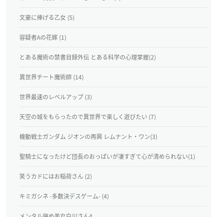
文豪に捧げる乙女 (5)
容疑者Aの花嫁 (1)
とある魔術の禁書目録外伝 とある科学の心理掌握(2)
異世界チート魔術師 (14)
世界最速のレベルアップ (3)
天空の城をもらったので異世界で楽しく遊びたい (7)
機動戦士ガンダム ジオンの再興 レムナント・ワン(3)
聖騎士になったけど団長のおっぱいが凄すぎて心が清められない(1)
笑うカドにはお稲荷さん (2)
キミガシネ ‐多数決デスゲーム‐ (4)
メンタル強め美女白川さん4