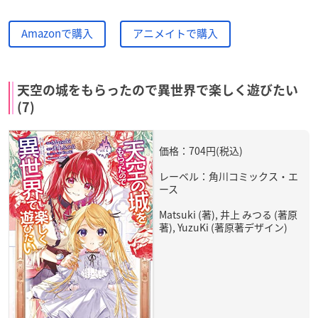
Amazonで購入
アニメイトで購入
天空の城をもらったので異世界で楽しく遊びたい
(7)
価格：704円(税込)
レーベル：角川コミックス・エ
ース
Matsuki (著), 井上 みつる (著原
著), YuzuKi (著原著デザイン)