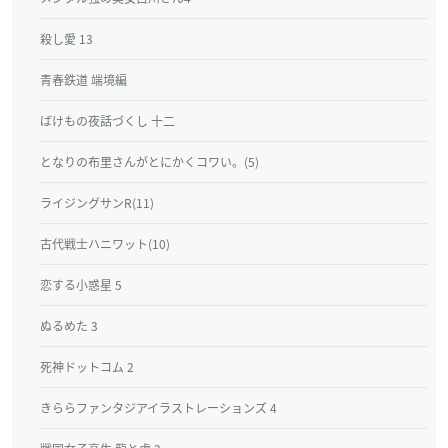
殺し愛 13
青春鉄道 端境編
ばけもの夜話づくし 十二
となりの布里さんがとにかくコワい。(5)
ライジングサンR(11)
古代戦士ハニワット(10)
恋する小惑星 5
ぬるめた 3
死神ドットコム 2
きららファンタジアイラストレーションズ 4