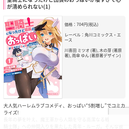
が清められない(1)
価格：704円(税込)
レーベル：角川コミックス・エ
ース
川喜田 ミツオ (著), 木の芽 (著原
著), 雨傘 ゆん (著原著デザイン)
大人気ハーレムラブコメディ、おっぱい“5割増し”でコミカ
ライズ!
長年の夢を叶え、魔王軍から人類を守る高潔なる戦士「聖
騎士隊」への仲間入りを果たした青年・ルーガ。そんな彼