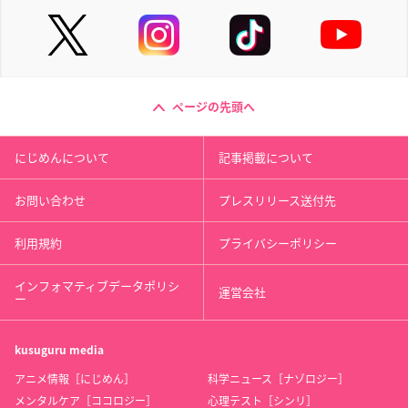
ページの先頭へ
にじめんについて
記事掲載について
お問い合わせ
プレスリリース送付先
利用規約
プライバシーポリシー
インフォマティブデータポリシ
運営会社
ー
kusuguru
media
アニメ情報［にじめん］
科学ニュース［ナゾロジー］
メンタルケア［ココロジー］
心理テスト［シンリ］