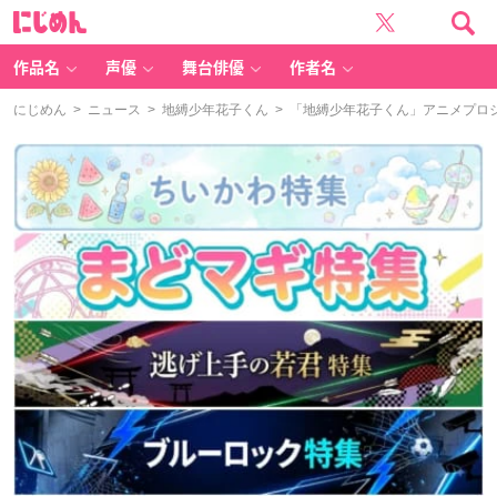
に
じ
め
ん
作品名
声優
舞台俳優
作者名
にじめん
>
ニュース
>
地縛少年花子くん
> 「地縛少年花子くん」アニメプロ