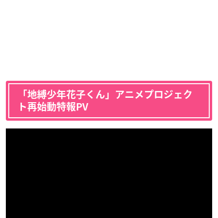
「地縛少年花子くん」アニメプロジェク
ト再始動特報PV