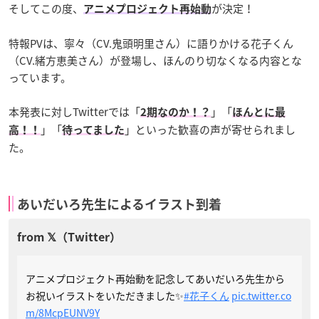
そしてこの度、
が決定！
アニメプロジェクト再始動
特報PVは、寧々（CV.鬼頭明里さん）に語りかける花子くん
（CV.緒方恵美さん）が登場し、ほんのり切なくなる内容とな
っています。
本発表に対しTwitterでは「
」「
2期なのか！？
ほんとに最
」「
」といった歓喜の声が寄せられまし
高！！
待ってました
た。
あいだいろ先生によるイラスト到着
アニメプロジェクト再始動を記念してあいだいろ先生から
お祝いイラストをいただきました✨
#花子くん
pic.twitter.co
m/8McpEUNV9Y