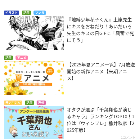
イラスト
話題
マンガ
『地縛少年花子くん』土籠先生
にキスをおねだり！あいだいろ
先生のキスの日GIFに「興奮で死
にそう」
話題
アニメ
【2025年夏アニメ一覧】7月放送
開始の新作アニメ【来期アニ
メ】
ランキング
話題
声優
オタクが選ぶ「千葉翔也が演じ
るキャラ」ランキングTOP10！1
位は『ウィンブレ』楡井秋彦【2
025年版】
1コメント