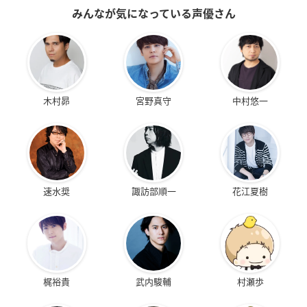
みんなが気になっている声優さん
木村昴
宮野真守
中村悠一
速水奨
諏訪部順一
花江夏樹
梶裕貴
武内駿輔
村瀬歩