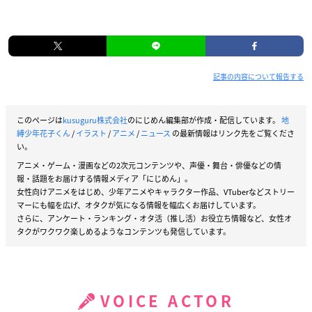
記事の内容について報告する
このページは
kusuguru株式会社
のにじめん編集部が作成・配信しています。
地
縛少年花子くん
/
イラスト
/
アニメ
/
ニュース
の最新情報はリンク先をご覧くださ
い。
アニメ・ゲーム・漫画などの2次元コンテンツや、声優・舞台・俳優などの情
報・話題をお届けする情報メディア「にじめん」。
女性向けアニメをはじめ、少年アニメやキャラクター作品、VTuberなどストリー
マーにも幅を広げ、オタクが気になる情報を幅広くお届けしています。
さらに、アンケート・ランキング・オタ活（推し活）お役立ち情報など、女性オ
タクがワクワク楽しめるようなコンテンツも発信しています。
VOICE ACTOR