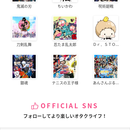
鬼滅の刃
ちいかわ
呪術廻戦
刀剣乱舞
忍たま乱太郎
Ｄｒ．ＳＴＯ...
銀魂
テニスの王子様
あんさんぶる...
OFFICIAL SNS
フォローしてより楽しいオタクライフ！