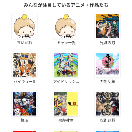
みんなが注目しているアニメ・作品たち
ちいかわ
キャラ一覧
鬼滅の刃
ハイキュー!!
アイドリッシ...
刀剣乱舞
銀魂
暗殺教室
呪術廻戦