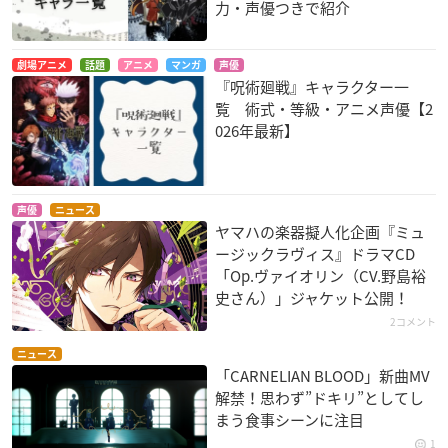
力・声優つきで紹介
劇場アニメ
話題
アニメ
マンガ
声優
『呪術廻戦』キャラクター一
覧 術式・等級・アニメ声優【2
026年最新】
声優
ニュース
ヤマハの楽器擬人化企画『ミュ
ージックラヴィス』ドラマCD
「Op.ヴァイオリン（CV.野島裕
史さん）」ジャケット公開！
2コメント
ニュース
「CARNELIAN BLOOD」新曲MV
解禁！思わず”ドキリ”としてし
まう食事シーンに注目
1