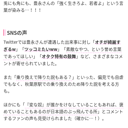
兎にも角にも、豊永さんの「強く生きろよ、若者よ」という言
葉が染みる…！！！
SNSの声
Twitterでは豊永さんが遭遇した出来事に対し「
オチが綺麗す
」「
」「
素敵なやつ、という誉め言葉
ぎるw
ツッコミたいww
であってほしい
」「
」など、さまざまなコメ
オタク特有の鼓舞
ントが寄せられていました。
また「
乗り換えで降りた説もある？
」といった、偏見でも自虐
でもなく、秋葉原駅での乗り換えのため降りた説を考える方
も。
ほかにも「
『変な奴』が誰かをけなしていることもあれば、褒
めていることもあるのが日本語のぶっ飛んでる所
」とコメント
するファンの声も見受けられました（確かに…！）。