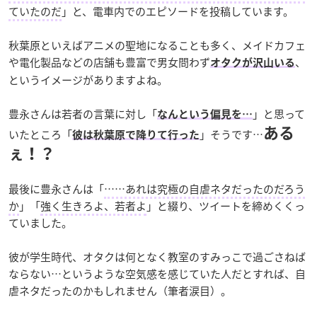
ていたのだ
」と、電車内でのエピソードを投稿しています。
秋葉原といえばアニメの聖地になることも多く、メイドカフェ
や電化製品などの店舗も豊富で男女問わず
、
オタクが沢山いる
というイメージがありますよね。
豊永さんは若者の言葉に対し「
」と思って
なんという偏見を…
ある
いたところ「
」そうです…
彼は秋葉原で降りて行った
ぇ！？
最後に豊永さんは「
……あれは究極の自虐ネタだったのだろう
か
」「
強く生きろよ、若者よ
」と綴り、ツイートを締めくくっ
ていました。
彼が学生時代、オタクは何となく教室のすみっこで過ごさねば
ならない…というような空気感を感じていた人だとすれば、自
虐ネタだったのかもしれません（筆者涙目）。