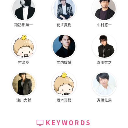
諏訪部順一
花江夏樹
中村悠一
村瀬歩
武内駿輔
森川智之
浪川大輔
坂本真綾
斉藤壮馬
KEYWORDS