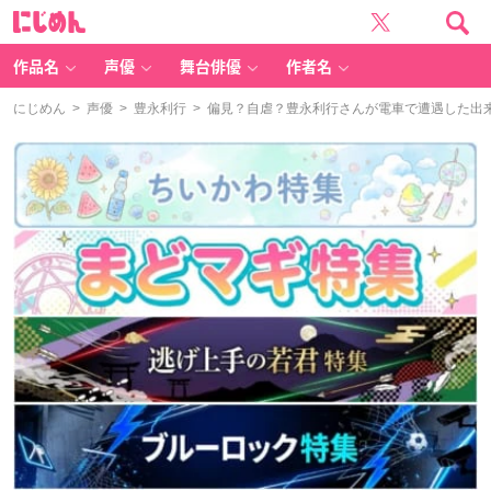
に
じ
め
ん
作品名
声優
舞台俳優
作者名
にじめん
>
声優
>
豊永利行
> 偏見？自虐？豊永利行さんが電車で遭遇した出