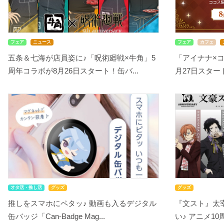
フェア
ニュース
フェア
カフェ
五条＆七海が店員姿に♪「呪術廻戦×牛角」5
「アイナナ×
周年コラボが8月26日スタート！缶バ...
月27日スタート！
オタ活・推し活
グッズ
グッズ
推しをスマホにペタッ♪ 動画も入るデジタル
『文スト』太
缶バッジ「Can-Badge Mag...
い♪ アニメ10