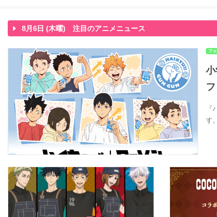
8月6日 (木曜) 注目のアニメニュース
フェ
小
フ
『
す