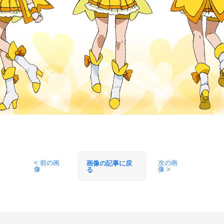
< 前の画
次の画
画像の記事に戻
像
像 >
る