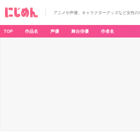
（引
用：
「ス
アニメや声優、キャラクターグッズなど女性の
マ
イ
ル
プ
リ
TOP
作品名
声優
舞台俳優
作者名
キ
ュ
ア!」
公
式
サ
イ
ト）
©︎A
B
C・
東
映
ア
ニ
メ
ー
シ
ョ
ン
-
ア
ニ
メ
情
報
サ
イ
ト
に
じ
め
ん