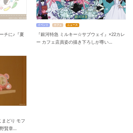
イベント
カフェ
ニュース
ーチに♪『夏
『銀河特急 ミルキー☆サブウェイ』×22カレ
ー カフェ店員姿の描き下ろしが尊い...
こまどり モフ
賢章...