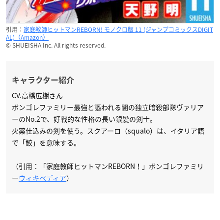
引用：
家庭教師ヒットマンREBORN! モノクロ版 11 (ジャンプコミックスDIGIT
AL)（Amazon）
© SHUEISHA Inc. All rights reserved.
キャラクター紹介
CV.高橋広樹さん
ボンゴレファミリー最強と謳われる闇の独立暗殺部隊ヴァリア
ーのNo.2で、好戦的な性格の長い銀髪の剣士。
火薬仕込みの剣を使う。スクアーロ（squalo）は、イタリア語
で「鮫」を意味する。
（引用：「家庭教師ヒットマンREBORN！」ボンゴレファミリ
ー
ウィキペディア
）