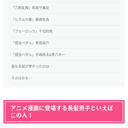
「刀剣乱舞」和泉守兼定
「ヒカルの碁」藤原佐為
「ブルーロック」千切豹馬
「弱虫ペダル」巻島裕介
「弱虫ペダル」手嶋純太&青八木一
最も名前が挙がったのは…
そのほかも…
アニメ漫画に登場する長髪男子といえば
この人！