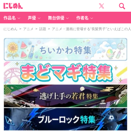
に
じ
め
ん
作品名
声優
舞台俳優
作者名
にじめん
>
アニメ
>
話題
> アニメ・漫画に登場する“長髪男子”といえばこの