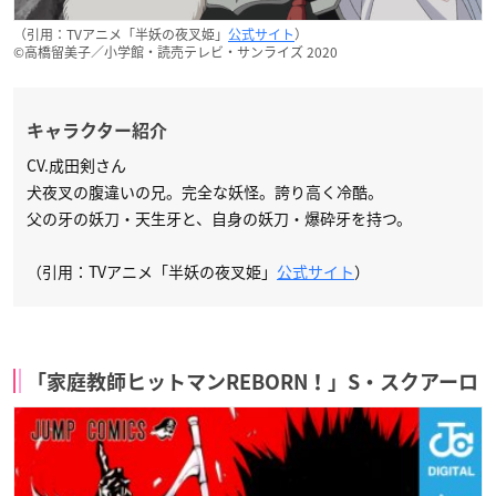
（引用：TVアニメ「半妖の夜叉姫」
公式サイト
）
©高橋留美子／小学館・読売テレビ・サンライズ 2020
キャラクター紹介
CV.成田剣さん
犬夜叉の腹違いの兄。完全な妖怪。誇り高く冷酷。
父の牙の妖刀・天生牙と、自身の妖刀・爆砕牙を持つ。
（引用：TVアニメ「半妖の夜叉姫」
公式サイト
）
「家庭教師ヒットマンREBORN！」S・スクアーロ