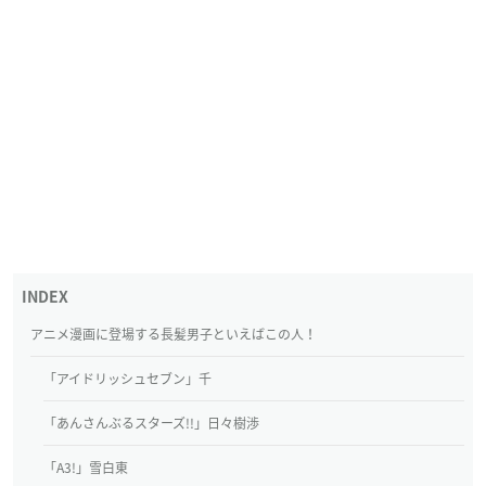
アニメ漫画に登場する長髪男子といえばこの人！
「アイドリッシュセブン」千
「あんさんぶるスターズ!!」日々樹渉
「A3!」雪白東