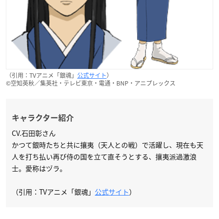
（引用：TVアニメ「銀魂」
公式サイト
）
©空知英秋／集英社・テレビ東京・電通・BNP・アニプレックス
キャラクター紹介
CV.石田彰さん
かつて銀時たちと共に攘夷（天人との戦）で活躍し、現在も天
人を打ち払い再び侍の国を立て直そうとする、攘夷派過激浪
士。愛称はヅラ。
（引用：TVアニメ「銀魂」
公式サイト
）