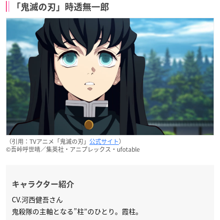
「鬼滅の刃」時透無一郎
（引用：TVアニメ「鬼滅の刃」
公式サイト
）
©吾峠呼世晴／集英社・アニプレックス・ufotable
キャラクター紹介
CV.河西健吾さん
鬼殺隊の主軸となる”柱”のひとり。霞柱。