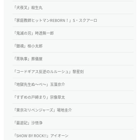
「犬夜叉」殺生丸
「家庭教師ヒットマンREBORN！」S・スクアーロ
「鬼滅の刃」時透無一郎
「銀魂」桂小太郎
「黒執事」葬儀屋
「コードギアス反逆のルルーシュ」黎星刻
「地獄先生ぬ～べ～」玉藻京介
「すずめの戸締まり」宗像草太
「東京卍リベンジャーズ」場地圭介
「最遊記」沙悟浄
「SHOW BY ROCK!!」アイオーン