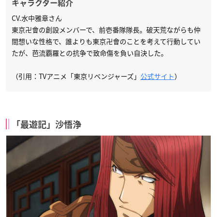
キャラクター紹介
CV.水中雅章さん
東京卍會の創設メンバーで、前壱番隊隊長。破天荒ながらも仲
間想いな性格で、誰よりも東京卍會のことを考えて行動してい
たが、芭流覇羅との抗争で致命傷を負い自決した。
（引用：TVアニメ「東京リベンジャーズ」
公式サイト
）
「最遊記」沙悟浄