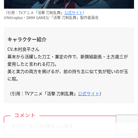
（引用：TVアニメ「活撃 刀剣乱舞」
公式サイト
）
©Nitroplus・DMM GAMES/「活撃 刀剣乱舞」製作委員会
キャラクター紹介
CV.木村良平さん
幕末から活躍した刀工・兼定の作で、新撰組副長・土方歳三が
愛用したと言われる打刀。
美と実力の両方を掲げるが、前の持ち主に似て気が短いのが玉
に瑕。
（引用：TVアニメ「活撃 刀剣乱舞」
公式サイト
）
コメント
セクシーなくせに男らしい 好き