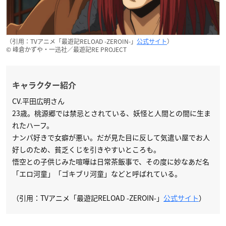
（引用：TVアニメ「最遊記RELOAD -ZEROIN-」
公式サイト
）
© 峰倉かずや・一迅社／最遊記RE PROJECT
キャラクター紹介
CV.平田広明さん
23歳。桃源郷では禁忌とされている、妖怪と人間との間に生ま
れたハーフ。
ナンパ好きで女癖が悪い。だが見た目に反して気遣い屋でお人
好しのため、貧乏くじを引きやすいところも。
悟空との子供じみた喧嘩は日常茶飯事で、その度に妙なあだ名
「エロ河童」「ゴキブリ河童」などと呼ばれている。
（引用：TVアニメ「最遊記RELOAD -ZEROIN-」
公式サイト
）