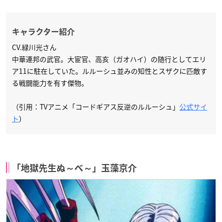
キャラクター紹介
CV.緑川光さん
中華連邦の武官。大宦官、高亥（ガオハイ）の随行としてエリ
ア11に駐在していた。ルルーシュ並みの知性とスザクに匹敵す
る戦闘能力を有す傑物。
（引用：TVアニメ「コードギアス反逆のルルーシュ」
公式サイ
ト
）
「地獄先生ぬ～べ～」玉藻京介