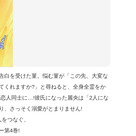
告白を受けた菫。悩む菫が「この先、大変な
てくれますか?」と尋ねると、全身全霊をか
恋人同士に…!彼氏になった麗央は「2人にな
り、さっそく溺愛がとまりません!
人をつなぐ、
第4巻!