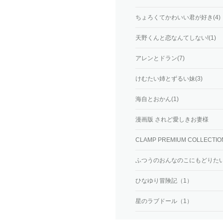
ちょろくてかわいい君が好き(4)
天野くんと恋なんてしない!(1)
アレンとドラン(7)
けむたい姉とずるい妹(3)
海自とおかん(1)
漫画版 されど愛しきお妻様
CLAMP PREMIUM COLLECT
ふつうのおんなのこにもどりたい
ひなゆり冒険記（1）
星のラブドール（1）