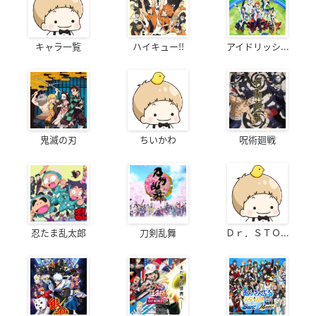
キャラ一覧
ハイキュー!!
アイドリッシ...
鬼滅の刃
ちいかわ
呪術廻戦
忍たま乱太郎
刀剣乱舞
Ｄｒ．ＳＴＯ...