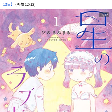
イ
13日】
(画像 12/12)
ト
に
じ
め
ん
12/12