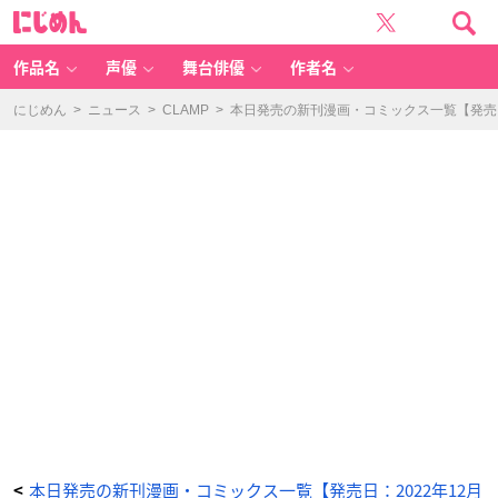
本
に
日
じ
発
め
売
ん
の
新
作品名
声優
舞台俳優
作者名
刊
漫
画・
コ
にじめん
>
ニュース
>
CLAMP
>
本日発売の新刊漫画・コミックス一覧【発売日：
ミ
ッ
ク
ス
一
覧
【発
売
日：
2
0
2
2
年
1
2
月
1
3
日】
_
1
2
番
目
の
画
像
-
ア
ニ
メ
情
報
本日発売の新刊漫画・コミックス一覧【発売日：2022年12月
<
サ