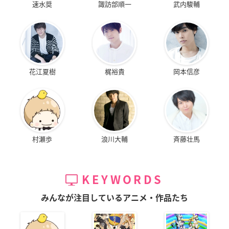
速水奨
諏訪部順一
武内駿輔
花江夏樹
梶裕貴
岡本信彦
村瀬歩
浪川大輔
斉藤壮馬
KEYWORDS
みんなが注目しているアニメ・作品たち