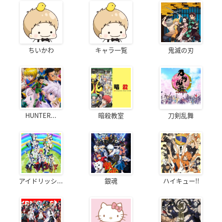
ちいかわ
キャラ一覧
鬼滅の刃
HUNTER...
暗殺教室
刀剣乱舞
アイドリッシ...
銀魂
ハイキュー!!