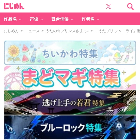
に
じ
め
ん
作品名
声優
舞台俳優
作者名
にじめん
>
ニュース
>
うたの☆プリンスさまっ♪
> 「うたプリ シャニライ」