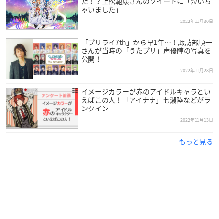
た！？上松範康さんのツイートに「泣いち
※CD収録内容は3種共通です
ゃいました」
2022年11月30日
【特典】
「プリライ7th」から早1年…！諏訪部順一
さんが当時の「うたプリ」声優陣の写真を
公開！
2022年11月28日
イメージカラーが赤のアイドルキャラとい
えばこの人！「アイナナ」七瀬陸などがラ
ンクイン
（引用：「うたの☆プリンスさまっ♪ Shining Live」ドラマCD第3弾
特設サイ
2022年11月13日
ト
）
▲初回限定盤 Destino Ver.
もっと見る