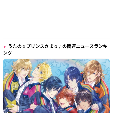
（引用：「うたの☆プリンスさまっ♪ Shining Live」ドラマCD第3弾
特設サイ
ト
）
▲初回限定盤 Caos Ver.
うたの☆プリンスさまっ♪の関連ニュースランキ
ング
（引用：「うたの☆プリンスさまっ♪ Shining Live」ドラマCD第3弾
特設サイ
ト
）
▲通常盤
【CD】「
うたの☆プリンスさまっ♪
Shining Live」（
@shin
inglive_jp
）より、
ドラマCD
3「No More to Forgive」の発