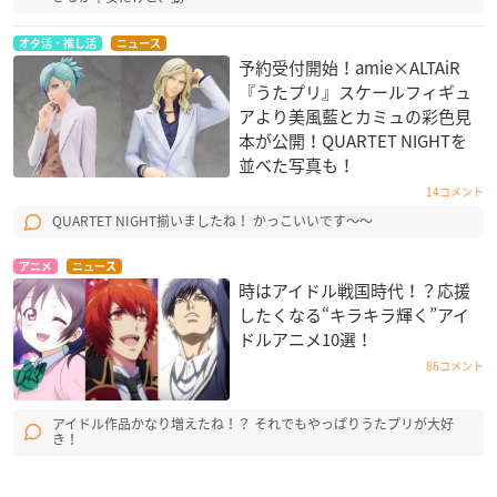
オタ活・推し活
ニュース
予約受付開始！amie×ALTAiR
『うたプリ』スケールフィギュ
アより美風藍とカミュの彩色見
本が公開！QUARTET NIGHT​を
並べた写真も！
14コメント
QUARTET NIGHT揃いましたね！ かっこいいです〜〜
アニメ
ニュース
時はアイドル戦国時代！？応援
したくなる“キラキラ輝く”アイ
ドルアニメ10選！
86コメント
アイドル作品かなり増えたね！？ それでもやっぱりうたプリが大好
き！