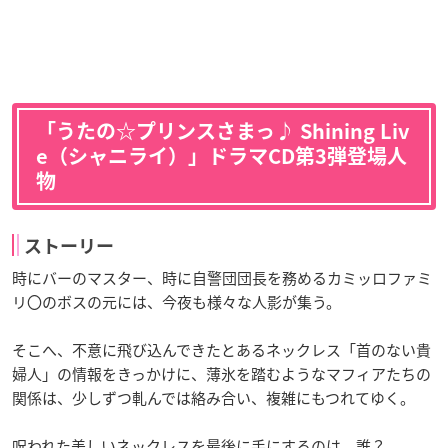
「うたの☆プリンスさまっ♪ Shining Liv
e（シャニライ）」ドラマCD第3弾登場人
物
ストーリー
時にバーのマスター、時に自警団団長を務めるカミッロファミ
リ〇のボスの元には、今夜も様々な人影が集う。
そこへ、不意に飛び込んできたとあるネックレス「首のない貴
婦人」の情報をきっかけに、薄氷を踏むようなマフィアたちの
関係は、少しずつ軋んでは絡み合い、複雑にもつれてゆく。
呪われた美しいネックレスを最後に手にするのは、誰？