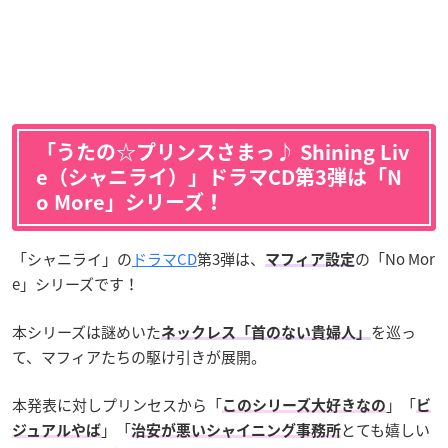
「うたの☆プリンスさまっ♪ Shining Liv
e（シャニライ）」ドラマCD第3弾は「N
o More」シリーズ！
「シャニライ」の
ドラマCD
第3弾は、
の「No Mor
マフィア設定
e」シリーズです！
本シリーズは謎めいた
を巡っ
ネックレス「首のない貴婦人」
て、マフィアたちの駆け引きが展開。
本発表に対しプリンセスから「
」「
このシリーズ大好きなの
ビ
」「
とても嬉しい
ジュアルやば
治安が悪いシャイニング事務所