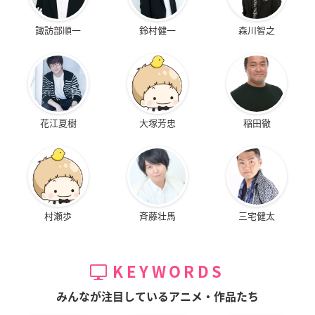
諏訪部順一
鈴村健一
森川智之
花江夏樹
大塚芳忠
稲田徹
村瀬歩
斉藤壮馬
三宅健太
KEYWORDS
みんなが注目しているアニメ・作品たち