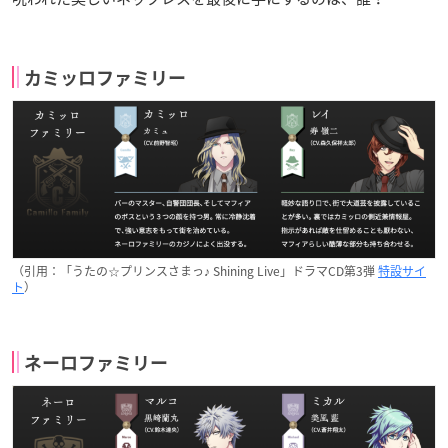
カミッロファミリー
（引用：「うたの☆プリンスさまっ♪ Shining Live」ドラマCD第3弾
特設サイ
ト
）
ネーロファミリー