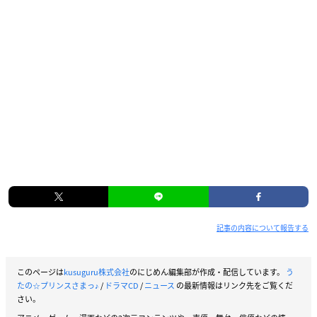
記事の内容について報告する
このページは
kusuguru株式会社
のにじめん編集部が作成・配信しています。
う
たの☆プリンスさまっ♪
/
ドラマCD
/
ニュース
の最新情報はリンク先をご覧くだ
さい。