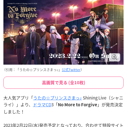
（引用：「うたの☆プリンスさまっ♪」
公式Twitter
）
高画質で見る (全10枚)
大人気アプリ「
うたの☆プリンスさまっ♪
Shining Live（シャニ
ライ）」より、
ドラマCD
3「
」が発売決定
No More to Forgive
しました！
2023年2月22日(水)発売予定となっており、合わせて特設サイト