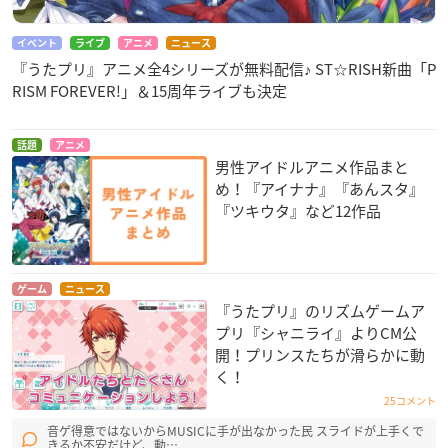
売が決定！特設サイトを公開しました。2023年2月22日
（水）発売予定です。
https://t.co/EohRyhqxIH
pic.twitter.c
イベント
ライブ
アニメ
ニュース
om/NEv6PER1Op
『うたプリ』アニメ全4シリーズが無料配信♪ ST☆RISH新曲「P
— うたの☆プリンスさまっ♪ (@utapri_official)
December
RISM FOREVER!」＆15周年ライブも決定
7, 2022
話題
アニメ
男性アイドルアニメ作品まと
め！『アイナナ』『あんスタ』
『ツキウタ』など12作品
ゲーム
ニュース
『うたプリ』のリズムゲームア
プリ『シャニライ』よりCM公
開！プリンスたちが滑らかに動
く！
25コメント
音ゲ得意ではないからMUSICに手が出なかった民 スライドが上手くで
きるか不安だけど、動…