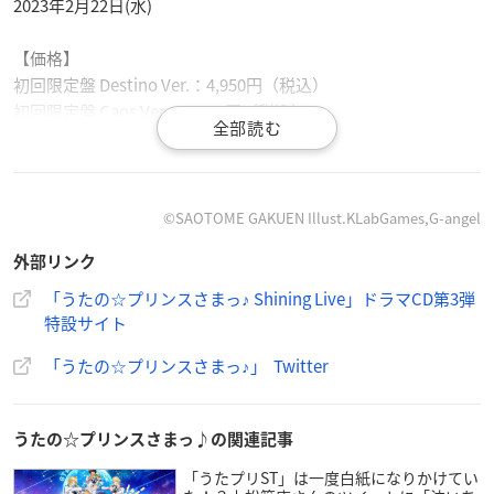
2023年2月22日(水)
【価格】
初回限定盤 Destino Ver.：4,950円（税込）
初回限定盤 Caos Ver.：4,950円（税込）
通常盤：2,750円（税込）
【収録内容】
DISC1
©︎SAOTOME GAKUEN Illust.KLabGames,G-angel
序章：「首のない貴婦人」
外部リンク
2章：Bet the limit
3章：記憶を辿り、喧騒
「うたの☆プリンスさまっ♪ Shining Live」ドラマCD第3弾
4章：それぞれの思惑
特設サイト
「うたの☆プリンスさまっ♪」 Twitter
DISC2
5章：真実への道筋
6章：雲のない夜、港にて
うたの☆プリンスさまっ♪の関連記事
7章：嵐の後の静けさ
「うたプリST」は一度白紙になりかけてい
終章：Open the door