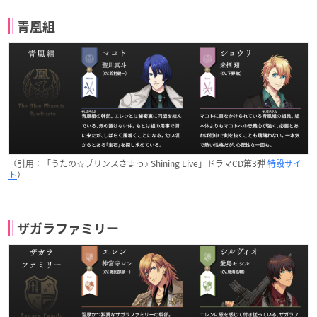
青凰組
（引用：「うたの☆プリンスさまっ♪ Shining Live」ドラマCD第3弾
特設サイ
ト
）
ザガラファミリー